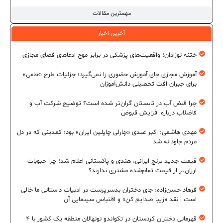
مهمترین مقالات
آخرین اخبار
ختنه نوزادان؛ واقعیت‌های پزشکی در برابر موج ادعاهای فضای مجازی
آموزش مجازی جای آموزش حضوری را نمی‌گیرد؛ جزئیات طرح «حامی»
برای جبران افت تحصیلی دانش‌آموزان
چرا قبض آب در تابستان گران‌تر شده است؟ توضیح شرکت آب و
فاضلاب درباره افزایش قبوض
مهدی هاشمی: اکبر عبدی «چارلی چاپلین ایران» بود؛ کمدینی که در دل
مردم جاودانه شد
قیمت جدید برنج ایرانی، هندی و پاکستانی اعلام شد؛ چرا حبوبات
ارزان‌تر از قیمت تمام‌شده مشتری ندارند؟
فرهاد حسن‌زاده: جای دختران بدسرپرست در ادبیات داستانی ما خالی
است | نقد «زیبا صدایم کن» و اقتباس سینمایی آن
قهرمانی دختران کردستان در تکواندو نونهالان منطقه یک کشور با ۴