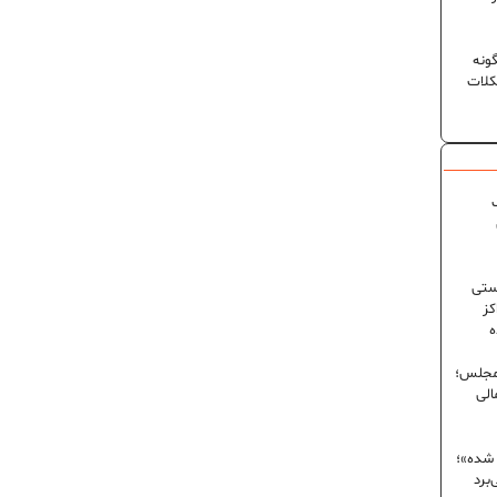
ونه
کلات
ک
ستی
کز
ه
 مجلس؛
الی
 شده»؛
برد