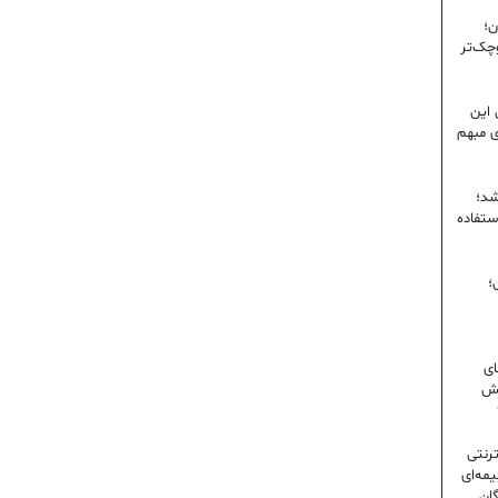
ن؛
وچک‌تر
 این
ی مبهم
شد؛
ستفاده
؛
ای
شش
ترنتی
مه‌ای
گان