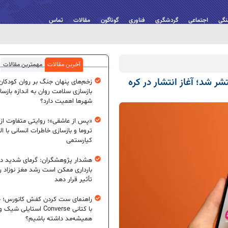
نگی
اجتماعی
گردشگری
فناوری
گوناگون
مقالات
تماس
آخرین مقالات
مهمترین مقالات
One UI 8. برای گلکسی A15 4G منتشر شد؛ آغاز انتشار در کره
زخم‌های پنهان جنگ بر روان کودکان؛
بازسازی سلامت روان به اندازه بازسا
شهرها اهمیت دارد؟
«پس از عاشقی»؛ روایتی متفاوت از
تروما و بازسازی خاطرات انسانی با اله
کیارستمی
هشدار پژوهشگران: گرمای شدید در
بارداری ممکن است رشد مغز نوزاد ر
تأثیر قرار دهد
راهنمای ست کردن کفش کانورس؛ چ
با کتانی Converse استایلی شیک و
همیشه‌مد داشته باشیم؟