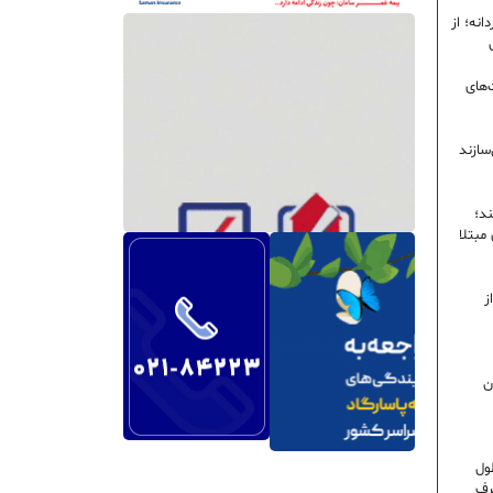
نه؛ از
‌های
سازند
ند؛
ی مبتلا
ز
ن
ول
رف