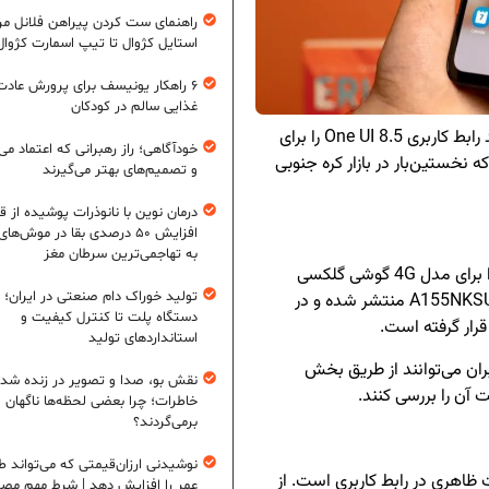
راهنمای ست کردن پیراهن فلانل مردا
استایل کژوال تا تیپ اسمارت کژوال
۶ راهکار یونیسف برای پرورش عادت
غذایی سالم در کودکان
، سامسونگ انتشار به‌روزرسانی جدید رابط کاربری One UI 8.5 را برای
خودآگاهی؛ راز رهبرانی که اعتماد می‌
است؛ آپدیتی که نخستین‌بار در بازار کره جنوبی
و تصمیم‌های بهتر می‌گیرند
درمان نوین با نانوذرات پوشیده از ق
افزایش ۵۰ درصدی بقا در موش‌ها
به تهاجمی‌ترین سرطان مغز
سامسونگ روند عرضه نسخه جدید رابط کاربری خود را برای مدل 4G گوشی گلکسی
تولید خوراک دام صنعتی در ایران؛ ا
A15 کلید زده است. این به‌روزرسانی با فرم‌ور A155NKSU9DZF1 منتشر شده و در
دستگاه پلت تا کنترل کیفیت و
قرار گرفته است.
استانداردهای تولید
م شده و کاربران می‌توانند از طریق بخش
نقش بو، صدا و تصویر در زنده شد
 آن را بررسی کنند.
خاطرات؛ چرا بعضی لحظه‌ها ناگهان
برمی‌گردند؟
نوشیدنی ارزان‌قیمتی که می‌تواند ط
اهری در رابط کاربری است. از
عمر را افزایش دهد | شرط مهم مص