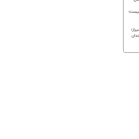
نیست؛
راز؛
ندان