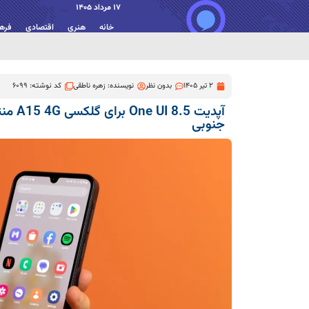
17 مرداد 1405
خانه
هنری
اقتصادی
فره
2 تیر 1405
بدون نظر
نویسنده:
زهره ناطقی
کد نوشته: 6099
آپدیت 5
جنوبی