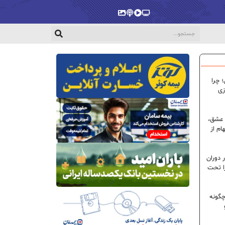
پخش‌زنده
ویدیو
پادکست
گالری
 چرا
زی
 عشق،
ام از
 دوران
ا تحت
گونه