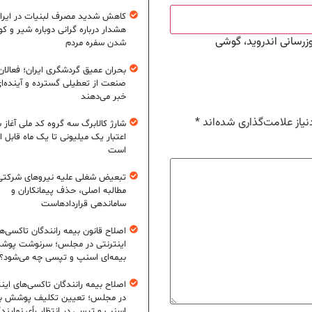
کاهش شدید مصرف لبنیات در ایرا
هشدار درباره گرانی دوباره شیر و ک
One U سامسونگ، گلکسی A15، به‌روزرسانی اندروید، گوشی
شدن سفره مردم
بحران عمیق گردشگری ایران؛ فعالان
صنعت از تعطیلی گسترده و آینده‌ا
خبر می‌دهند
یاز علامت‌گذاری شده‌اند
*
شارژ کالابرگ سه گروه کد ملی آغاز 
اعتبار یک میلیونی تا یک ماه قابل ا
است
تبعیض شغلی علیه نیروهای شرکتی
مطالبه اصلی، حذف پیمانکاران و
ساماندهی قراردادهاست
اصلاح قانون بیمه رانندگان تاکسی‌ه
اینترنتی در مجلس؛ سرنوشت پو
بیمه‌ای اسنپ و تپسی چه می‌شود؟
اصلاح بیمه رانندگان تاکسی‌های این
در مجلس؛ تعیین تکلیف پوشش بی
اسنپ و تپسی در انتظار رأی نمایند