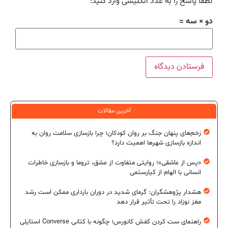
لطفا پاسخ را به عدد انگلیسی وارد کنید:
دو × سه =
آخرین مقالات
زخم‌های پنهان جنگ بر روان کودکان؛ چرا بازسازی سلامت روان به
اندازه بازسازی شهرها اهمیت دارد؟
«پس از عاشقی»؛ روایتی متفاوت از عشق، تروما و بازسازی خاطرات
انسانی با الهام از کیارستمی
هشدار پژوهشگران: گرمای شدید در دوران بارداری ممکن است رشد
مغز نوزاد را تحت تأثیر قرار دهد
راهنمای ست کردن کفش کانورس؛ چگونه با کتانی Converse استایلی