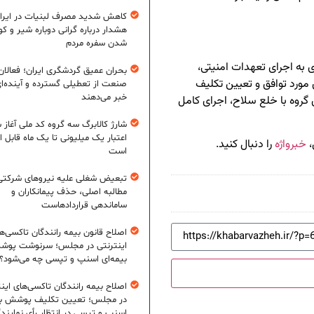
کاهش شدید مصرف لبنیات در ایرا
هشدار درباره گرانی دوباره شیر و ک
شدن سفره مردم
به اجرای تعهدات امنیتی،
بحران عمیق گردشگری ایران؛ فعالان
 مورد توافق و تعیین تکلیف
صنعت از تعطیلی گسترده و آینده‌ا
خبر می‌دهند
گروه با خلع سلاح، اجرای کامل
شارژ کالابرگ سه گروه کد ملی آغاز 
اعتبار یک میلیونی تا یک ماه قابل ا
،
خبرواژه
را دنبال کنید.
است
تبعیض شغلی علیه نیروهای شرکتی
مطالبه اصلی، حذف پیمانکاران و
ساماندهی قراردادهاست
اصلاح قانون بیمه رانندگان تاکسی‌ه
اینترنتی در مجلس؛ سرنوشت پو
بیمه‌ای اسنپ و تپسی چه می‌شود؟
اصلاح بیمه رانندگان تاکسی‌های این
در مجلس؛ تعیین تکلیف پوشش بی
اسنپ و تپسی در انتظار رأی نمایند