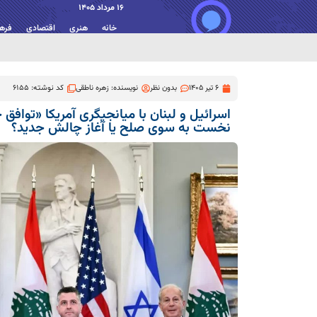
16 مرداد 1405
خانه
هنری
اقتصادی
فره
6 تیر 1405
بدون نظر
نویسنده:
زهره ناطقی
کد نوشته: 6155
اسرائیل و لبنان با میانجیگری آمریکا «توافق
نخست به سوی صلح یا آغاز چالش جدید؟