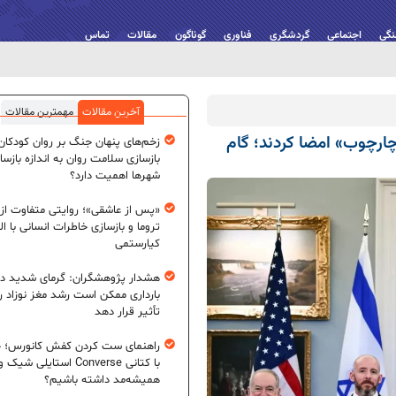
نگی
اجتماعی
گردشگری
فناوری
گوناگون
مقالات
تماس
آخرین مقالات
مهمترین مقالات
 چارچوب» امضا کردند؛ گام
زخم‌های پنهان جنگ بر روان کودکان؛
بازسازی سلامت روان به اندازه بازسا
شهرها اهمیت دارد؟
«پس از عاشقی»؛ روایتی متفاوت از
تروما و بازسازی خاطرات انسانی با اله
کیارستمی
هشدار پژوهشگران: گرمای شدید در
بارداری ممکن است رشد مغز نوزاد ر
تأثیر قرار دهد
راهنمای ست کردن کفش کانورس؛ چ
با کتانی Converse استایلی شیک و
همیشه‌مد داشته باشیم؟