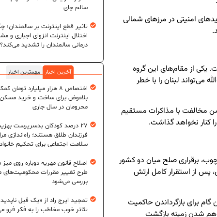
سالم چای
یدهای امنیتی در مرزهای شمالی
تاثیر قطع اینترنت بر سالمندان؛ چگ
.
اختلال اینترنت انزوای اجباری و مش
درمانی سالمندان را تشدید می‌کند؟
 یکی از مقام‌های این گروه
آخرین اخبار
مهمترین اخبار
 می‌تواند لبنان را با خطر
اختصاص ۸ هزار میلیارد تومان کم
بلاعوض برای ساخت و خرید مسکن
محرومان در سال جاری
من مخالفت با مذاکرات مستقیم
را کنار نخواهد گذاشت.
۲۷ درصد کودکان بدسرپرست بهزی
فرزندان طلاق هستند؛ راه‌اندازی مرا
سلامت اجتماعی برای تحکیم خانواد
رچوب، برقراری صلح میان دو کشور
اصلاح قانون مهریه دوباره روی میز
، پس از استقرار کامل ارتش
طرح تغییر مقررات محکومیت‌های م
بررسی می‌شود
تمجید ایرج راد از «یک فیل ناپدید
ن گام برای بازگرداندن حاکمیت
تئاتر خوب مخاطب را به فکر فرو می‌
راهم شدن زمینه بازگشت