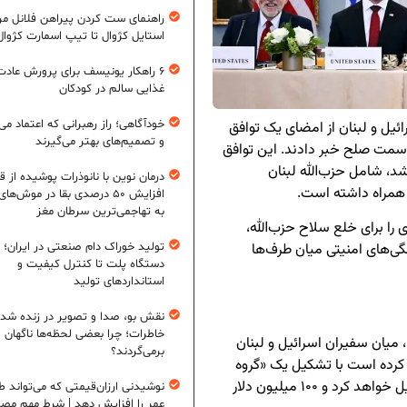
راهنمای ست کردن پیراهن فلانل مردا
استایل کژوال تا تیپ اسمارت کژوال
۶ راهکار یونیسف برای پرورش عادت
غذایی سالم در کودکان
خودآگاهی؛ راز رهبرانی که اعتماد می‌
ئیل و لبنان از امضای یک توافق
و تصمیم‌های بهتر می‌گیرند
سمت صلح خبر دادند. این توافق
شد، شامل حزب‌الله لبنان
درمان نوین با نانوذرات پوشیده از ق
 همراه داشته است.
افزایش ۵۰ درصدی بقا در موش‌ها
به تهاجمی‌ترین سرطان مغز
 را برای خلع سلاح حزب‌الله،
تولید خوراک دام صنعتی در ایران؛ ا
ی‌های امنیتی میان طرف‌ها
دستگاه پلت تا کنترل کیفیت و
استانداردهای تولید
نقش بو، صدا و تصویر در زنده شد
خاطرات؛ چرا بعضی لحظه‌ها ناگهان
، میان سفیران اسرائیل و لبنان
برمی‌گردند؟
 کرده است با تشکیل یک «گروه
هماهنگی نظامی برای لبنان» روند اجرای توافق را تسهیل خواهد کرد و ۱۰۰ میلیون دلار
نوشیدنی ارزان‌قیمتی که می‌تواند ط
عمر را افزایش دهد | شرط مهم مص