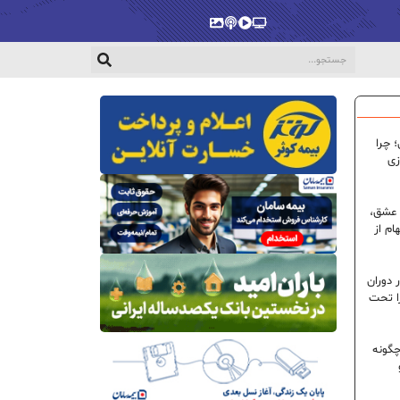
پخش‌زنده
ویدیو
پادکست
گالری
 چرا
زی
 عشق،
ام از
 دوران
ا تحت
گونه