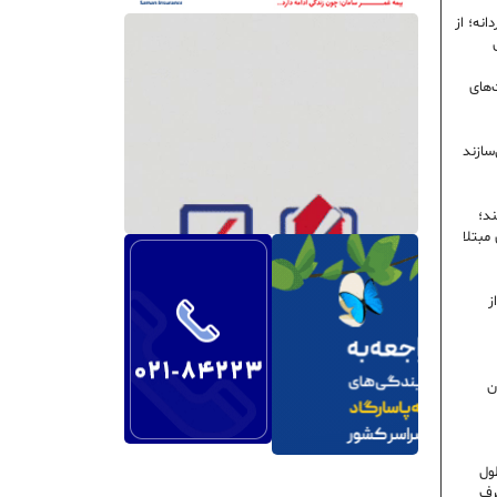
نه؛ از
‌های
سازند
ند؛
ی مبتلا
ز
ن
ول
رف