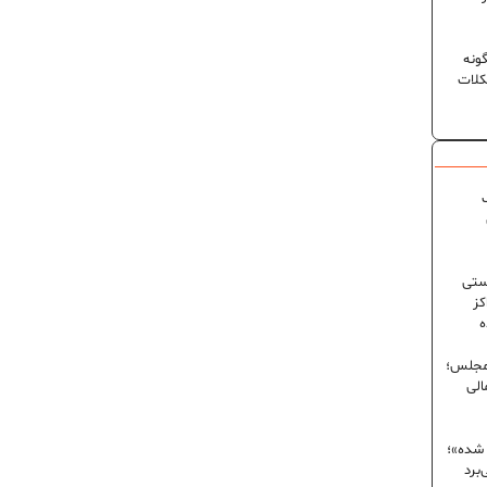
ونه
کلات
ک
ستی
کز
ه
 مجلس؛
الی
 شده»؛
برد