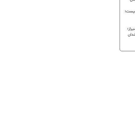
نیست؛
راز؛
ندان