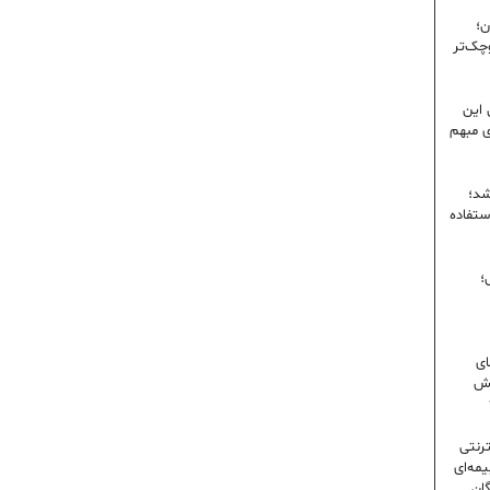
ن؛
وچک‌تر
 این
ی مبهم
شد؛
ستفاده
؛
ای
شش
ترنتی
مه‌ای
گان