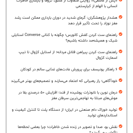
«پس از عاشقی»؛ روایتی متفاوت از عشق، تروما و بازسازی خاطرات
انسانی با الهام از کیارستمی
هشدار پژوهشگران: گرمای شدید در دوران بارداری ممکن است رشد
مغز نوزاد را تحت تأثیر قرار دهد
راهنمای ست کردن کفش کانورس؛ چگونه با کتانی Converse استایلی
شیک و همیشه‌مد داشته باشیم؟
راهنمای ست کردن پیراهن فلانل مردانه؛ از استایل کژوال تا تیپ
اسمارت کژوال
۶ راهکار یونیسف برای پرورش عادت‌های غذایی سالم در کودکان
خودآگاهی؛ راز رهبرانی که اعتماد می‌سازند و تصمیم‌های بهتر می‌گیرند
درمان نوین با نانوذرات پوشیده از قند؛ افزایش ۵۰ درصدی بقا در
موش‌های مبتلا به تهاجمی‌ترین سرطان مغز
تولید خوراک دام صنعتی در ایران؛ از دستگاه پلت تا کنترل کیفیت و
استانداردهای تولید
نقش بو، صدا و تصویر در زنده شدن خاطرات؛ چرا بعضی لحظه‌ها
ناگهان برمی‌گردند؟