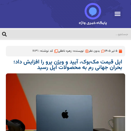
5 تیر 1405
بدون نظر
نویسنده:
زهره ناطقی
کد نوشته: 6131
اپل قیمت مک‌بوک، آیپد و ویژن پرو را افزایش داد؛
بحران جهانی رم به محصولات اپل رسید