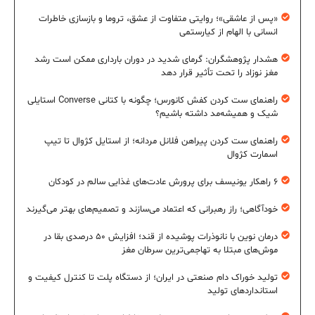
«پس از عاشقی»؛ روایتی متفاوت از عشق، تروما و بازسازی خاطرات
انسانی با الهام از کیارستمی
هشدار پژوهشگران: گرمای شدید در دوران بارداری ممکن است رشد
مغز نوزاد را تحت تأثیر قرار دهد
راهنمای ست کردن کفش کانورس؛ چگونه با کتانی Converse استایلی
شیک و همیشه‌مد داشته باشیم؟
راهنمای ست کردن پیراهن فلانل مردانه؛ از استایل کژوال تا تیپ
اسمارت کژوال
۶ راهکار یونیسف برای پرورش عادت‌های غذایی سالم در کودکان
خودآگاهی؛ راز رهبرانی که اعتماد می‌سازند و تصمیم‌های بهتر می‌گیرند
درمان نوین با نانوذرات پوشیده از قند؛ افزایش ۵۰ درصدی بقا در
موش‌های مبتلا به تهاجمی‌ترین سرطان مغز
تولید خوراک دام صنعتی در ایران؛ از دستگاه پلت تا کنترل کیفیت و
استانداردهای تولید