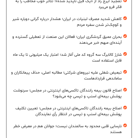
تمجید ایرج راد از «یک فیل ناپدید شده»؛ تئاتر خوب مخاطب را به
فکر فرو می‌برد
کاهش شدید مصرف لبنیات در ایران؛ هشدار درباره گرانی دوباره شیر
و کوچک‌تر شدن سفره مردم
بحران عمیق گردشگری ایران؛ فعالان این صنعت از تعطیلی گسترده و
آینده‌ای مبهم خبر می‌دهند
شارژ کالابرگ سه گروه کد ملی آغاز شد؛ اعتبار یک میلیونی تا یک ماه
قابل استفاده است
تبعیض شغلی علیه نیروهای شرکتی؛ مطالبه اصلی، حذف پیمانکاران و
ساماندهی قراردادهاست
اصلاح قانون بیمه رانندگان تاکسی‌های اینترنتی در مجلس؛ سرنوشت
پوشش بیمه‌ای اسنپ و تپسی چه می‌شود؟
اصلاح بیمه رانندگان تاکسی‌های اینترنتی در مجلس؛ تعیین تکلیف
پوشش بیمه‌ای اسنپ و تپسی در انتظار رأی نمایندگان
نارسایی قلبی محدود به سالمندان نیست؛ جوانان هم در معرض خطر
هستند