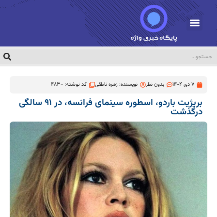
7 دی 1404
بدون نظر
نویسنده:
زهره ناطقی
کد نوشته: 4830
بریژیت باردو، اسطوره سینمای فرانسه، در ۹۱ سالگی
درگذشت