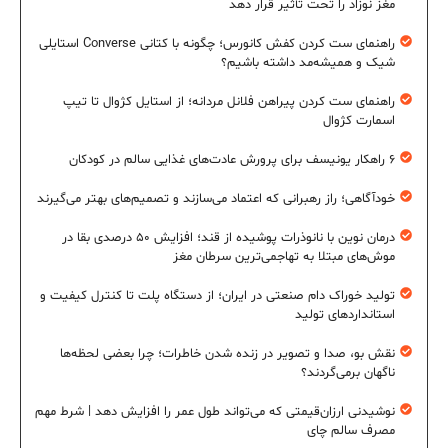
مغز نوزاد را تحت تأثیر قرار دهد
راهنمای ست کردن کفش کانورس؛ چگونه با کتانی Converse استایلی
شیک و همیشه‌مد داشته باشیم؟
راهنمای ست کردن پیراهن فلانل مردانه؛ از استایل کژوال تا تیپ
اسمارت کژوال
۶ راهکار یونیسف برای پرورش عادت‌های غذایی سالم در کودکان
خودآگاهی؛ راز رهبرانی که اعتماد می‌سازند و تصمیم‌های بهتر می‌گیرند
درمان نوین با نانوذرات پوشیده از قند؛ افزایش ۵۰ درصدی بقا در
موش‌های مبتلا به تهاجمی‌ترین سرطان مغز
تولید خوراک دام صنعتی در ایران؛ از دستگاه پلت تا کنترل کیفیت و
استانداردهای تولید
نقش بو، صدا و تصویر در زنده شدن خاطرات؛ چرا بعضی لحظه‌ها
ناگهان برمی‌گردند؟
نوشیدنی ارزان‌قیمتی که می‌تواند طول عمر را افزایش دهد | شرط مهم
مصرف سالم چای