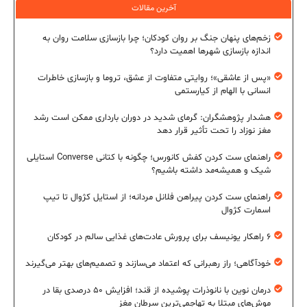
آخرین مقالات
زخم‌های پنهان جنگ بر روان کودکان؛ چرا بازسازی سلامت روان به
اندازه بازسازی شهرها اهمیت دارد؟
«پس از عاشقی»؛ روایتی متفاوت از عشق، تروما و بازسازی خاطرات
انسانی با الهام از کیارستمی
هشدار پژوهشگران: گرمای شدید در دوران بارداری ممکن است رشد
مغز نوزاد را تحت تأثیر قرار دهد
راهنمای ست کردن کفش کانورس؛ چگونه با کتانی Converse استایلی
شیک و همیشه‌مد داشته باشیم؟
راهنمای ست کردن پیراهن فلانل مردانه؛ از استایل کژوال تا تیپ
اسمارت کژوال
۶ راهکار یونیسف برای پرورش عادت‌های غذایی سالم در کودکان
خودآگاهی؛ راز رهبرانی که اعتماد می‌سازند و تصمیم‌های بهتر می‌گیرند
درمان نوین با نانوذرات پوشیده از قند؛ افزایش ۵۰ درصدی بقا در
موش‌های مبتلا به تهاجمی‌ترین سرطان مغز