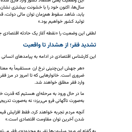
این وضعیت یعنی اقتصاد کشور وارد فازی شده 
سال‌ها، اکنون خود را با خشونت بیشتری نشان م
یابد، شاهد سقوط هم‌زمان توان مالی دولت، ق
تولید کشور خواهیم بود.»
لطفی این وضعیت را «نقطه آغاز یک حادثه اقتصادی 
تشدید فقر؛ از هشدار تا واقعیت
این کارشناس اقتصادی در ادامه به پیامدهای انسانی و 
«هر جهش این‌چنینی نرخ ارز، مستقیماً به معن
ضروری است. خانوارهایی که تا امروز در مرز فقر 
وارد فقر مطلق خواهند شد.
ما در حال ورود به مرحله‌ای هستیم که قدرت خ
به‌صورت ناگهانی فرو می‌ریزد؛ نه به‌صورت تدری
آنچه مردم تجربه خواهند کرد، فقط افزایش ق
شدن آخرین توان مقاومت اقتصادی است.»
به گفته او، ورود میلیون‌ها نفر به محدوده‌ی فقر می‌توان