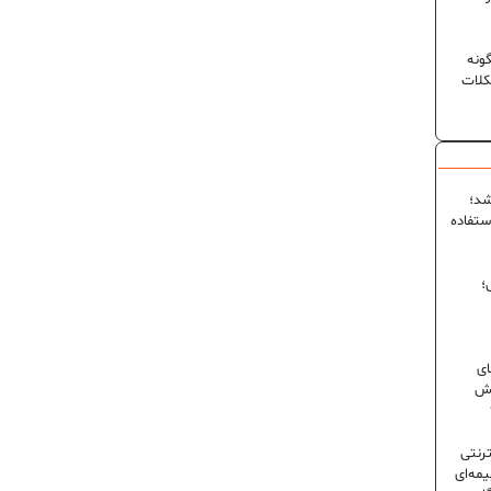
ونه
کلات
شد؛
ستفاده
؛
ای
شش
ترنتی
مه‌ای