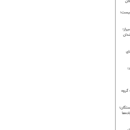
گان
نیست؛
راز؛
ندان
ای
؛
 گروه
ستگان؛
ده‌ها