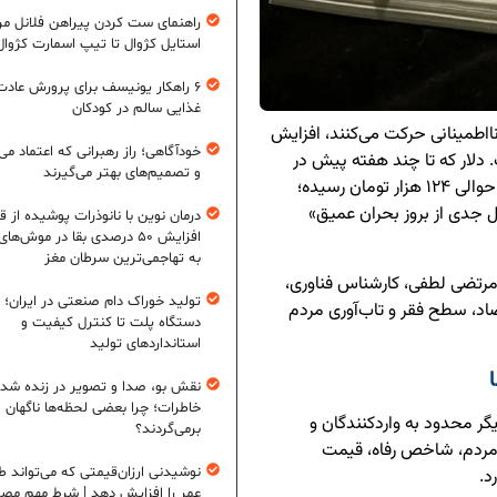
راهنمای ست کردن پیراهن فلانل مردا
استایل کژوال تا تیپ اسمارت کژوال
۶ راهکار یونیسف برای پرورش عادت
غذایی سالم در کودکان
 نااطمینانی حرکت می‌کنند، افزایش
خودآگاهی؛ راز رهبرانی که اعتماد می‌
ت. دلار که تا چند هفته پیش در
و تصمیم‌های بهتر می‌گیرند
محدوده‌ی حدود ۱۰۴ هزار تومان قرار داشت، اکنون به حوالی ۱۲۴ هزار تومان رسیده؛
گنال جدی از بروز بحران عمیق»
درمان نوین با نانوذرات پوشیده از ق
افزایش ۵۰ درصدی بقا در موش‌ها
به تهاجمی‌ترین سرطان مغز
مرتضی لطفی، کارشناس فناوری،
تولید خوراک دام صنعتی در ایران؛ ا
اد، سطح فقر و تاب‌آوری مردم
دستگاه پلت تا کنترل کیفیت و
استانداردهای تولید
نقش بو، صدا و تصویر در زنده شد
خاطرات؛ چرا بعضی لحظه‌ها ناگهان
یگر محدود به واردکنندگان و
برمی‌گردند؟
مردم، شاخص رفاه، قیمت
نوشیدنی ارزان‌قیمتی که می‌تواند ط
د.
عمر را افزایش دهد | شرط مهم مص