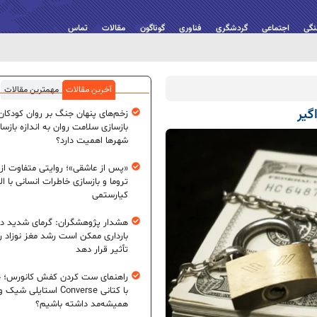
نگی
اجتماعی
گردشگری
فناوری
گوناگون
مقالات
تماس
آخرین مقالات
مهمترین مقالات
زخم‌های پنهان جنگ بر روان کودکان؛
بازسازی سلامت روان به اندازه بازسا
شهرها اهمیت دارد؟
«پس از عاشقی»؛ روایتی متفاوت از
تروما و بازسازی خاطرات انسانی با اله
کیارستمی
هشدار پژوهشگران: گرمای شدید در
بارداری ممکن است رشد مغز نوزاد ر
تأثیر قرار دهد
راهنمای ست کردن کفش کانورس؛ چ
با کتانی Converse استایلی شیک و
همیشه‌مد داشته باشیم؟