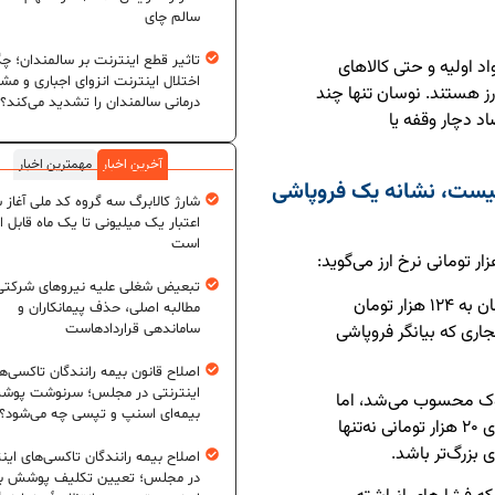
سالم چای
تاثیر قطع اینترنت بر سالمندان؛ چگ
اد اولیه و حتی کالاهای
اختلال اینترنت انزوای اجباری و مش
ز هستند. نوسان تنها چند
درمانی سالمندان را تشدید می‌کند؟
د دچار وقفه یا
آخرین اخبار
مهمترین اخبار
ست، نشانه یک فروپاشی
شارژ کالابرگ سه گروه کد ملی آغاز 
اعتبار یک میلیونی تا یک ماه قابل ا
است
تبعیض شغلی علیه نیروهای شرکتی
«وقتی قیمت ارز در یک بازه کوتاه از ۱۰۴ هزار تومان به ۱۲۴ هزار تومان
مطالبه اصلی، حذف پیمانکاران و
جاری که بیانگر فروپاشی
ساماندهی قراردادهاست
اصلاح قانون بیمه رانندگان تاکسی‌ه
اینترنتی در مجلس؛ سرنوشت پو
شوک محسوب می‌شد، اما
بیمه‌ای اسنپ و تپسی چه می‌شود؟
امروز ما در مرحله‌ای قرار گرفته‌ایم که افزایش‌های ۲۰ هزار تومانی نه‌تنها
بزرگ‌تر باشد.
اصلاح بیمه رانندگان تاکسی‌های این
در مجلس؛ تعیین تکلیف پوشش بی