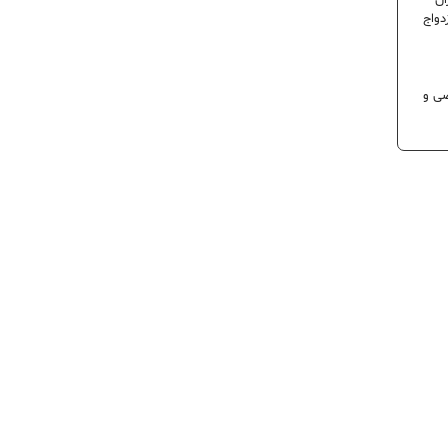
ران
دواج
 تخصصی و