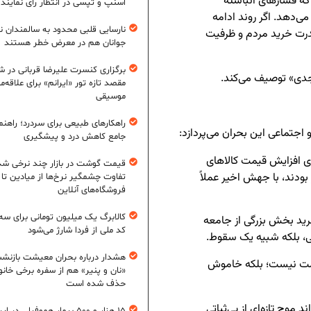
که فشارهای انباشته
اسنپ و تپسی در انتظار رأی نمایند
ی‌دهد. اگر روند ادامه
نارسایی قلبی محدود به سالمندان 
درت خرید مردم و ظرفیت
جوانان هم در معرض خطر هستند
برگزاری کنسرت علیرضا قربانی در شی
جدی» توصیف می‌کند.
مقصد تازه تور «ایرانم» برای علاقه‌م
موسیقی
راهکارهای طبیعی برای سردرد؛ راهنم
اجتماعی این بحران می‌پردازد:
جامع کاهش درد و پیشگیری
ای افزایش قیمت کالاهای
قیمت گوشت در بازار چند نرخی شد
بودند، با جهش اخیر عملاً
تفاوت چشمگیر نرخ‌ها از میادین تا
فروشگاه‌های آنلاین
کالابرگ یک میلیون تومانی برای سه
رید بخش بزرگی از جامعه
کد ملی از فردا شارژ می‌شود
جی، بلکه شبیه یک سقوط.
هشدار درباره بحران معیشت بازنش
یمت نیست؛ بلکه خاموش
«نان و پنیر» هم از سفره برخی خانوا
حذف شده است
د موج تازه‌ای از بی‌ثباتی