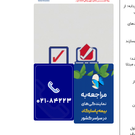
نه؛ از
‌های
سازند
ند؛
ی مبتلا
ز
ن
ول
رف