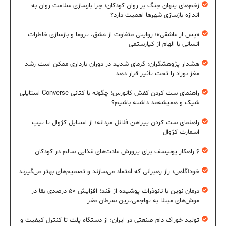
زخم‌های پنهان جنگ بر روان کودکان؛ چرا بازسازی سلامت روان به
اندازه بازسازی شهرها اهمیت دارد؟
«پس از عاشقی»؛ روایتی متفاوت از عشق، تروما و بازسازی خاطرات
انسانی با الهام از کیارستمی
هشدار پژوهشگران: گرمای شدید در دوران بارداری ممکن است رشد
مغز نوزاد را تحت تأثیر قرار دهد
راهنمای ست کردن کفش کانورس؛ چگونه با کتانی Converse استایلی
شیک و همیشه‌مد داشته باشیم؟
راهنمای ست کردن پیراهن فلانل مردانه؛ از استایل کژوال تا تیپ
اسمارت کژوال
۶ راهکار یونیسف برای پرورش عادت‌های غذایی سالم در کودکان
خودآگاهی؛ راز رهبرانی که اعتماد می‌سازند و تصمیم‌های بهتر می‌گیرند
درمان نوین با نانوذرات پوشیده از قند؛ افزایش ۵۰ درصدی بقا در
موش‌های مبتلا به تهاجمی‌ترین سرطان مغز
تولید خوراک دام صنعتی در ایران؛ از دستگاه پلت تا کنترل کیفیت و