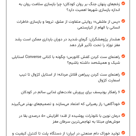
زخم‌های پنهان جنگ بر روان کودکان؛ چرا بازسازی سلامت روان به
اندازه بازسازی شهرها اهمیت دارد؟
«پس از عاشقی»؛ روایتی متفاوت از عشق، تروما و بازسازی خاطرات
انسانی با الهام از کیارستمی
هشدار پژوهشگران: گرمای شدید در دوران بارداری ممکن است رشد
مغز نوزاد را تحت تأثیر قرار دهد
راهنمای ست کردن کفش کانورس؛ چگونه با کتانی Converse استایلی
شیک و همیشه‌مد داشته باشیم؟
راهنمای ست کردن پیراهن فلانل مردانه؛ از استایل کژوال تا تیپ
اسمارت کژوال
۶ راهکار یونیسف برای پرورش عادت‌های غذایی سالم در کودکان
خودآگاهی؛ راز رهبرانی که اعتماد می‌سازند و تصمیم‌های بهتر می‌گیرند
درمان نوین با نانوذرات پوشیده از قند؛ افزایش ۵۰ درصدی بقا در
موش‌های مبتلا به تهاجمی‌ترین سرطان مغز
تولید خوراک دام صنعتی در ایران؛ از دستگاه پلت تا کنترل کیفیت و