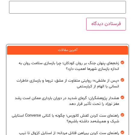
آخرین مقالات
زخم‌های پنهان جنگ بر روان کودکان؛ چرا بازسازی سلامت روان به
اندازه بازسازی شهرها اهمیت دارد؟
«پس از عاشقی»؛ روایتی متفاوت از عشق، تروما و بازسازی خاطرات
انسانی با الهام از کیارستمی
هشدار پژوهشگران: گرمای شدید در دوران بارداری ممکن است رشد
مغز نوزاد را تحت تأثیر قرار دهد
راهنمای ست کردن کفش کانورس؛ چگونه با کتانی Converse استایلی
شیک و همیشه‌مد داشته باشیم؟
راهنمای ست کردن پیراهن فلانل مردانه؛ از استایل کژوال تا تیپ