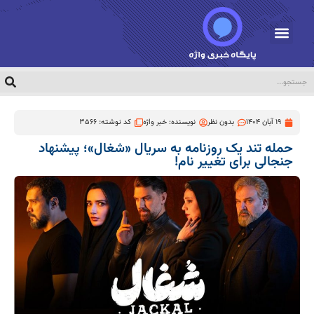
19 آبان 1404
بدون نظر
نویسنده:
خبر واژه
کد نوشته: 3566
حمله تند یک روزنامه به سریال «شغال»؛ پیشنهاد
جنجالی برای تغییر نام!