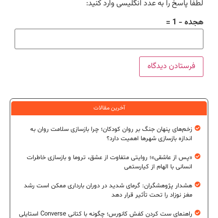
لطفا پاسخ را به عدد انگلیسی وارد کنید:
هجده − 1 =
آخرین مقالات
زخم‌های پنهان جنگ بر روان کودکان؛ چرا بازسازی سلامت روان به
اندازه بازسازی شهرها اهمیت دارد؟
«پس از عاشقی»؛ روایتی متفاوت از عشق، تروما و بازسازی خاطرات
انسانی با الهام از کیارستمی
هشدار پژوهشگران: گرمای شدید در دوران بارداری ممکن است رشد
مغز نوزاد را تحت تأثیر قرار دهد
راهنمای ست کردن کفش کانورس؛ چگونه با کتانی Converse استایلی