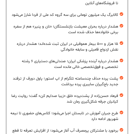
تا فروشگاه‌های آنلاین
کالابرگ یک میلیون تومانی برای سه گروه کد ملی از فردا شارژ می‌شود
هشدار درباره بحران معیشت بازنشستگان؛ «نان و پنیر» هم از سفره
برخی خانواده‌ها حذف شده است
۱۵ هزار و ۵۰۰ بیمار هموفیلی در ایران ثبت شده‌اند؛ هشدار درباره
نقش ازدواج فامیلی و سابقه خانوادگی
هشدار درباره آینده پزشکی ایران؛ صندلی‌های دستیاری ۶ رشته
تخصصی و فوق‌تخصصی خالی مانده است
پشت پرده حذف چندساعته تلگرام از اپ استور؛ پاول دورف از ترفند
جدید باج‌گیران سایبری پرده برداشت
فرهاد حسن‌زاده از پشت‌پرده خلق «زیبا صدایم کن» گفت؛ روایت رضا
کیانیان جرقه شکل‌گیری رمان شد
طرح جبران آموزش در تابستان اجرا می‌شود؛ کلاس‌های حضوری تا نیمه
شهریور ادامه دارد
برخورد با مشترکان پرمصرف آب آغاز می‌شود؛ از افزایش تعرفه تا قطع