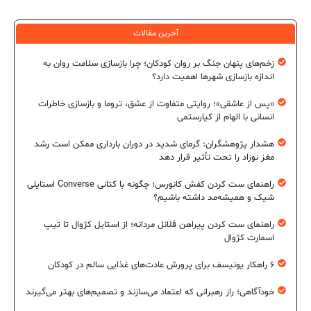
آخرین مقالات
زخم‌های پنهان جنگ بر روان کودکان؛ چرا بازسازی سلامت روان به
اندازه بازسازی شهرها اهمیت دارد؟
«پس از عاشقی»؛ روایتی متفاوت از عشق، تروما و بازسازی خاطرات
انسانی با الهام از کیارستمی
هشدار پژوهشگران: گرمای شدید در دوران بارداری ممکن است رشد
مغز نوزاد را تحت تأثیر قرار دهد
راهنمای ست کردن کفش کانورس؛ چگونه با کتانی Converse استایلی
شیک و همیشه‌مد داشته باشیم؟
راهنمای ست کردن پیراهن فلانل مردانه؛ از استایل کژوال تا تیپ
اسمارت کژوال
۶ راهکار یونیسف برای پرورش عادت‌های غذایی سالم در کودکان
خودآگاهی؛ راز رهبرانی که اعتماد می‌سازند و تصمیم‌های بهتر می‌گیرند