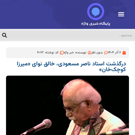
6 آذر 1404
بدون نظر
نویسنده:
خبر واژه
کد نوشته: 4062
درگذشت استاد ناصر مسعودی، خالق نوای «میرزا
کوچک‌خان»