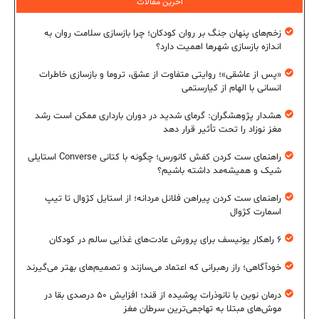
آخرین مقالات
زخم‌های پنهان جنگ بر روان کودکان؛ چرا بازسازی سلامت روان به
اندازه بازسازی شهرها اهمیت دارد؟
«پس از عاشقی»؛ روایتی متفاوت از عشق، تروما و بازسازی خاطرات
انسانی با الهام از کیارستمی
هشدار پژوهشگران: گرمای شدید در دوران بارداری ممکن است رشد
مغز نوزاد را تحت تأثیر قرار دهد
راهنمای ست کردن کفش کانورس؛ چگونه با کتانی Converse استایلی
شیک و همیشه‌مد داشته باشیم؟
راهنمای ست کردن پیراهن فلانل مردانه؛ از استایل کژوال تا تیپ
اسمارت کژوال
۶ راهکار یونیسف برای پرورش عادت‌های غذایی سالم در کودکان
خودآگاهی؛ راز رهبرانی که اعتماد می‌سازند و تصمیم‌های بهتر می‌گیرند
درمان نوین با نانوذرات پوشیده از قند؛ افزایش ۵۰ درصدی بقا در
موش‌های مبتلا به تهاجمی‌ترین سرطان مغز