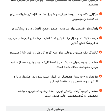
نارسایی قلبی محدود به سالمندان نیست؛ جوانان هم در معرض خطر
هستند
برگزاری کنسرت علیرضا قربانی در شیراز؛ مقصد تازه تور «ایرانم» برای
علاقه‌مندان موسیقی
راهکارهای طبیعی برای سردرد؛ راهنمای جامع کاهش درد و پیشگیری
قیمت گوشت در بازار چند نرخی شد؛ تفاوت چشمگیر نرخ‌ها از میادین
تا فروشگاه‌های آنلاین
کالابرگ یک میلیون تومانی برای سه گروه کد ملی از فردا شارژ می‌شود
هشدار درباره بحران معیشت بازنشستگان؛ «نان و پنیر» هم از سفره
برخی خانواده‌ها حذف شده است
۱۵ هزار و ۵۰۰ بیمار هموفیلی در ایران ثبت شده‌اند؛ هشدار درباره
نقش ازدواج فامیلی و سابقه خانوادگی
هشدار درباره آینده پزشکی ایران؛ صندلی‌های دستیاری ۶ رشته
تخصصی و فوق‌تخصصی خالی مانده است
مهمترین اخبار