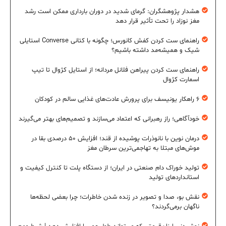
هشدار پژوهشگران: گرمای شدید در دوران بارداری ممکن است رشد
مغز نوزاد را تحت تأثیر قرار دهد
راهنمای ست کردن کفش کانورس؛ چگونه با کتانی Converse استایلی
شیک و همیشه‌مد داشته باشیم؟
راهنمای ست کردن پیراهن فلانل مردانه؛ از استایل کژوال تا تیپ
اسمارت کژوال
۶ راهکار یونیسف برای پرورش عادت‌های غذایی سالم در کودکان
خودآگاهی؛ راز رهبرانی که اعتماد می‌سازند و تصمیم‌های بهتر می‌گیرند
درمان نوین با نانوذرات پوشیده از قند؛ افزایش ۵۰ درصدی بقا در
موش‌های مبتلا به تهاجمی‌ترین سرطان مغز
تولید خوراک دام صنعتی در ایران؛ از دستگاه پلت تا کنترل کیفیت و
استانداردهای تولید
نقش بو، صدا و تصویر در زنده شدن خاطرات؛ چرا بعضی لحظه‌ها
ناگهان برمی‌گردند؟