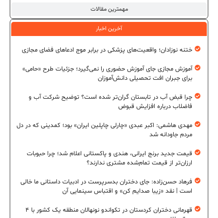
مهمترین مقالات
آخرین اخبار
ختنه نوزادان؛ واقعیت‌های پزشکی در برابر موج ادعاهای فضای مجازی
آموزش مجازی جای آموزش حضوری را نمی‌گیرد؛ جزئیات طرح «حامی»
برای جبران افت تحصیلی دانش‌آموزان
چرا قبض آب در تابستان گران‌تر شده است؟ توضیح شرکت آب و
فاضلاب درباره افزایش قبوض
مهدی هاشمی: اکبر عبدی «چارلی چاپلین ایران» بود؛ کمدینی که در دل
مردم جاودانه شد
قیمت جدید برنج ایرانی، هندی و پاکستانی اعلام شد؛ چرا حبوبات
ارزان‌تر از قیمت تمام‌شده مشتری ندارند؟
فرهاد حسن‌زاده: جای دختران بدسرپرست در ادبیات داستانی ما خالی
است | نقد «زیبا صدایم کن» و اقتباس سینمایی آن
قهرمانی دختران کردستان در تکواندو نونهالان منطقه یک کشور با ۴