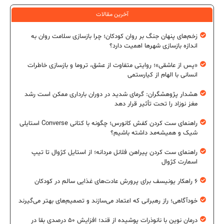
آخرین مقالات
زخم‌های پنهان جنگ بر روان کودکان؛ چرا بازسازی سلامت روان به
اندازه بازسازی شهرها اهمیت دارد؟
«پس از عاشقی»؛ روایتی متفاوت از عشق، تروما و بازسازی خاطرات
انسانی با الهام از کیارستمی
هشدار پژوهشگران: گرمای شدید در دوران بارداری ممکن است رشد
مغز نوزاد را تحت تأثیر قرار دهد
راهنمای ست کردن کفش کانورس؛ چگونه با کتانی Converse استایلی
شیک و همیشه‌مد داشته باشیم؟
راهنمای ست کردن پیراهن فلانل مردانه؛ از استایل کژوال تا تیپ
اسمارت کژوال
۶ راهکار یونیسف برای پرورش عادت‌های غذایی سالم در کودکان
خودآگاهی؛ راز رهبرانی که اعتماد می‌سازند و تصمیم‌های بهتر می‌گیرند
درمان نوین با نانوذرات پوشیده از قند؛ افزایش ۵۰ درصدی بقا در