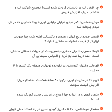
چرا قبض آب در تابستان گران‌تر شده است؟ توضیح شرکت آب و
فاضلاب درباره افزایش قبوض
مهدی هاشمی: اکبر عبدی «چارلی چاپلین ایران» بود؛ کمدینی که در دل
مردم جاودانه شد
قیمت جدید برنج ایرانی، هندی و پاکستانی اعلام شد؛ چرا حبوبات
ارزان‌تر از قیمت تمام‌شده مشتری ندارند؟
فرهاد حسن‌زاده: جای دختران بدسرپرست در ادبیات داستانی ما خالی
است | نقد «زیبا صدایم کن» و اقتباس سینمایی آن
قهرمانی دختران کردستان در تکواندو نونهالان منطقه یک کشور با ۴
مدال طلا
تورم ۶۶ درصدی در ایران؛ رکورد ۸۰ ساله شکست | هشدار درباره
افزایش قیمت سوخت
«تجرد قطعی» در ایران؛ چرا ازدواج برای نسل جدید کم‌رنگ شده
است؟
هشدار هواشناسی؛ ۴۰ تا ۵۰ روز گرمای نسبی در راه است | دمای تهران