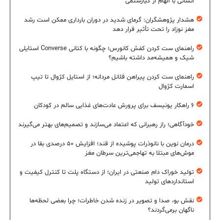
انسانی با الهام از کیارستمی
هشدار پژوهشگران: گرمای شدید در دوران بارداری ممکن است رشد
مغز نوزاد را تحت تأثیر قرار دهد
راهنمای ست کردن کفش کانورس؛ چگونه با کتانی Converse استایلی
شیک و همیشه‌مد داشته باشیم؟
راهنمای ست کردن پیراهن فلانل مردانه؛ از استایل کژوال تا تیپ
اسمارت کژوال
۶ راهکار یونیسف برای پرورش عادت‌های غذایی سالم در کودکان
خودآگاهی؛ راز رهبرانی که اعتماد می‌سازند و تصمیم‌های بهتر می‌گیرند
درمان نوین با نانوذرات پوشیده از قند؛ افزایش ۵۰ درصدی بقا در
موش‌های مبتلا به تهاجمی‌ترین سرطان مغز
تولید خوراک دام صنعتی در ایران؛ از دستگاه پلت تا کنترل کیفیت و
استانداردهای تولید
نقش بو، صدا و تصویر در زنده شدن خاطرات؛ چرا بعضی لحظه‌ها
ناگهان برمی‌گردند؟