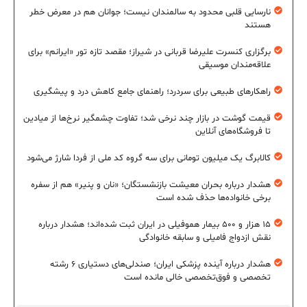
نارسایی قلبی محدود به سالمندان نیست؛ جوانان هم در معرض خطر
هستند
برگزاری کنسرت علیرضا قربانی در شیراز؛ مقصد تازه تور «ایرانم» برای
علاقه‌مندان موسیقی
راهکارهای طبیعی برای سردرد؛ راهنمای جامع کاهش درد و پیشگیری
قیمت گوشت در بازار چند نرخی شد؛ تفاوت چشمگیر نرخ‌ها از میادین
تا فروشگاه‌های آنلاین
کالابرگ یک میلیون تومانی برای سه گروه کد ملی از فردا شارژ می‌شود
هشدار درباره بحران معیشت بازنشستگان؛ «نان و پنیر» هم از سفره
برخی خانواده‌ها حذف شده است
۱۵ هزار و ۵۰۰ بیمار هموفیلی در ایران ثبت شده‌اند؛ هشدار درباره
نقش ازدواج فامیلی و سابقه خانوادگی
هشدار درباره آینده پزشکی ایران؛ صندلی‌های دستیاری ۶ رشته
تخصصی و فوق‌تخصصی خالی مانده است