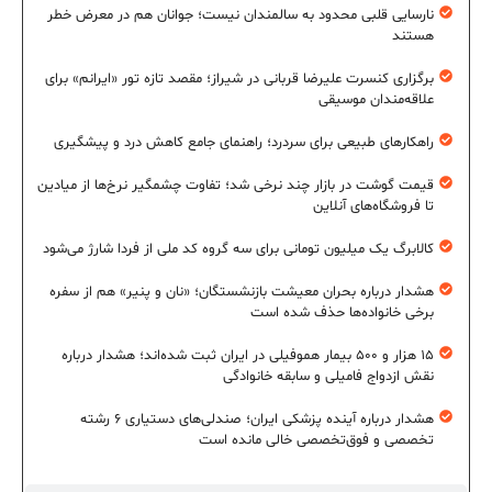
نارسایی قلبی محدود به سالمندان نیست؛ جوانان هم در معرض خطر
هستند
برگزاری کنسرت علیرضا قربانی در شیراز؛ مقصد تازه تور «ایرانم» برای
علاقه‌مندان موسیقی
راهکارهای طبیعی برای سردرد؛ راهنمای جامع کاهش درد و پیشگیری
قیمت گوشت در بازار چند نرخی شد؛ تفاوت چشمگیر نرخ‌ها از میادین
تا فروشگاه‌های آنلاین
کالابرگ یک میلیون تومانی برای سه گروه کد ملی از فردا شارژ می‌شود
هشدار درباره بحران معیشت بازنشستگان؛ «نان و پنیر» هم از سفره
برخی خانواده‌ها حذف شده است
۱۵ هزار و ۵۰۰ بیمار هموفیلی در ایران ثبت شده‌اند؛ هشدار درباره
نقش ازدواج فامیلی و سابقه خانوادگی
هشدار درباره آینده پزشکی ایران؛ صندلی‌های دستیاری ۶ رشته
تخصصی و فوق‌تخصصی خالی مانده است