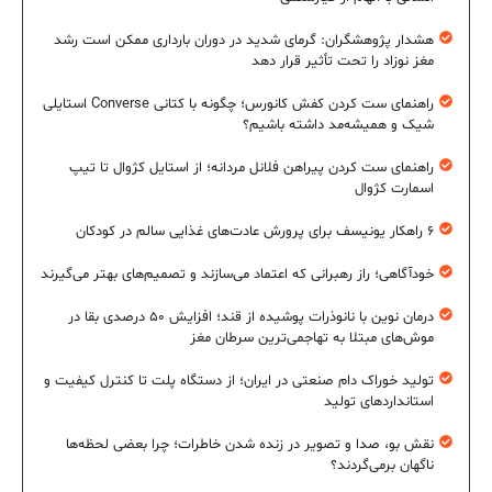
هشدار پژوهشگران: گرمای شدید در دوران بارداری ممکن است رشد
مغز نوزاد را تحت تأثیر قرار دهد
راهنمای ست کردن کفش کانورس؛ چگونه با کتانی Converse استایلی
شیک و همیشه‌مد داشته باشیم؟
راهنمای ست کردن پیراهن فلانل مردانه؛ از استایل کژوال تا تیپ
اسمارت کژوال
۶ راهکار یونیسف برای پرورش عادت‌های غذایی سالم در کودکان
خودآگاهی؛ راز رهبرانی که اعتماد می‌سازند و تصمیم‌های بهتر می‌گیرند
درمان نوین با نانوذرات پوشیده از قند؛ افزایش ۵۰ درصدی بقا در
موش‌های مبتلا به تهاجمی‌ترین سرطان مغز
تولید خوراک دام صنعتی در ایران؛ از دستگاه پلت تا کنترل کیفیت و
استانداردهای تولید
نقش بو، صدا و تصویر در زنده شدن خاطرات؛ چرا بعضی لحظه‌ها
ناگهان برمی‌گردند؟