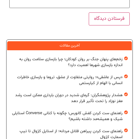
آخرین مقالات
زخم‌های پنهان جنگ بر روان کودکان؛ چرا بازسازی سلامت روان به
اندازه بازسازی شهرها اهمیت دارد؟
«پس از عاشقی»؛ روایتی متفاوت از عشق، تروما و بازسازی خاطرات
انسانی با الهام از کیارستمی
هشدار پژوهشگران: گرمای شدید در دوران بارداری ممکن است رشد
مغز نوزاد را تحت تأثیر قرار دهد
راهنمای ست کردن کفش کانورس؛ چگونه با کتانی Converse استایلی
شیک و همیشه‌مد داشته باشیم؟
راهنمای ست کردن پیراهن فلانل مردانه؛ از استایل کژوال تا تیپ
اسمارت کژوال