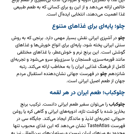
این غذا با کمترین ادویه و افزودنی، لذت بی‌نظیری از طعم برنج
خالص ارائه می‌دهد و از این رو برای کسانی که به طعم طبیعی
غذا اهمیت می‌دهند، انتخابی ایده‌آل است.
چلو؛ پایه‌ای برای غذاهای متنوع
چلو
در آشپزی ایرانی نقش بسیار مهمی دارد. برنجی که به روش
سنتی ایرانی پخته شود، پایه‌ای برای انواع خورش‌ها و غذاهای
گوشتی است. این برنج نرم و خوش‌عطر، با غذاهای مختلفی
مانند قورمه‌سبزی، فسنجان یا سبزی‌پلو سرو می‌شود و تجربه‌ای
کامل از فرهنگ غذایی ایران را به مخاطب ارائه می‌کند. رتبه
شانزدهم
چلو
در فهرست جهانی نشان‌دهنده استقبال مردم
جهان از طعم اصیل ایرانی است.
چلوکباب؛ طعم ایران در هر لقمه
چلوکباب
را می‌توان سفیر طعم ایرانی دانست. ترکیب برنج
بخارپز شده با گوشت تازه، ادویه‌های ایرانی و گاهی کره یا روغن
حیوانی، تجربه‌ای لذیذ و ماندگار ایجاد می‌کند. جایگاه سی در
فهرست TasteAtlas نشان می‌دهد که این غذای محبوب تنها
محدود به مرزهای ایران نیست و رستوران‌های بین‌المللی نیز به