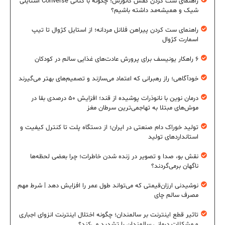
راهنمای ست کردن کفش کانورس؛ چگونه با کتانی Converse استایلی
شیک و همیشه‌مد داشته باشیم؟
راهنمای ست کردن پیراهن فلانل مردانه؛ از استایل کژوال تا تیپ
اسمارت کژوال
۶ راهکار یونیسف برای پرورش عادت‌های غذایی سالم در کودکان
خودآگاهی؛ راز رهبرانی که اعتماد می‌سازند و تصمیم‌های بهتر می‌گیرند
درمان نوین با نانوذرات پوشیده از قند؛ افزایش ۵۰ درصدی بقا در
موش‌های مبتلا به تهاجمی‌ترین سرطان مغز
تولید خوراک دام صنعتی در ایران؛ از دستگاه پلت تا کنترل کیفیت و
استانداردهای تولید
نقش بو، صدا و تصویر در زنده شدن خاطرات؛ چرا بعضی لحظه‌ها
ناگهان برمی‌گردند؟
نوشیدنی ارزان‌قیمتی که می‌تواند طول عمر را افزایش دهد | شرط مهم
مصرف سالم چای
تاثیر قطع اینترنت بر سالمندان؛ چگونه اختلال اینترنت انزوای اجباری
و مشکلات درمانی سالمندان را تشدید می‌کند؟