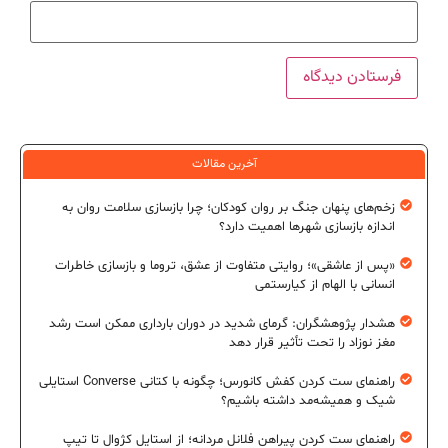
آخرین مقالات
زخم‌های پنهان جنگ بر روان کودکان؛ چرا بازسازی سلامت روان به
اندازه بازسازی شهرها اهمیت دارد؟
«پس از عاشقی»؛ روایتی متفاوت از عشق، تروما و بازسازی خاطرات
انسانی با الهام از کیارستمی
هشدار پژوهشگران: گرمای شدید در دوران بارداری ممکن است رشد
مغز نوزاد را تحت تأثیر قرار دهد
راهنمای ست کردن کفش کانورس؛ چگونه با کتانی Converse استایلی
شیک و همیشه‌مد داشته باشیم؟
راهنمای ست کردن پیراهن فلانل مردانه؛ از استایل کژوال تا تیپ