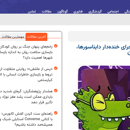
نگی
اجتماعی
گردشگری
فناوری
گوناگون
مقالات
تماس
آخرین مقالات
مهمترین مقالات
رای خنده‌دار دایناسورها،
زخم‌های پنهان جنگ بر روان کودکان؛
ن
بازسازی سلامت روان به اندازه بازسا
شهرها اهمیت دارد؟
«پس از عاشقی»؛ روایتی متفاوت از
تروما و بازسازی خاطرات انسانی با اله
کیارستمی
هشدار پژوهشگران: گرمای شدید در
بارداری ممکن است رشد مغز نوزاد ر
تأثیر قرار دهد
راهنمای ست کردن کفش کانورس؛ چ
با کتانی Converse استایلی شیک و
همیشه‌مد داشته باشیم؟