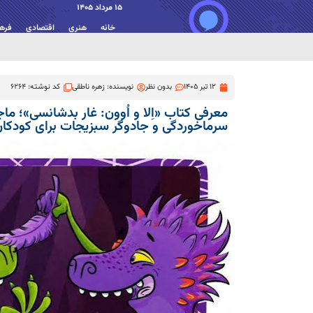
15 مرداد 1405
خانه
هنری
اقتصادی
فره
12 تیر 1405
بدون نظر
نویسنده:
زهره ناطقی
کد نوشته: 6264
معرفی کتاب «اِلا و اُوون: غار بدشانسی»؛ ماج
سرماخوردگی و جادوگر سبزیجات برای کودکا