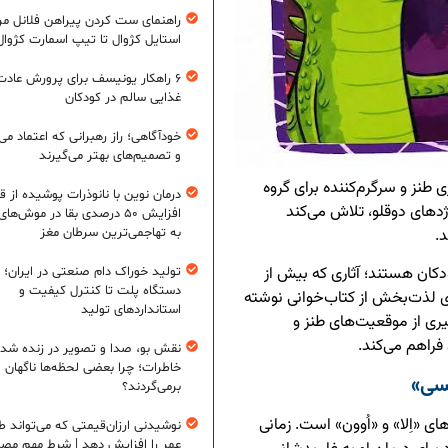
راهنمای ست کردن پیراهن فلانل مردا
استایل کژوال تا تیپ اسمارت کژوال
۶ راهکار یونیسف برای پرورش عادت
غذایی سالم در کودکان
خودآگاهی؛ راز رهبرانی که اعتماد می‌
و تصمیم‌های بهتر می‌گیرند
ری طنز و سرگرم‌کننده برای گروه
درمان نوین با نانوذرات پوشیده از ق
دهای دوقلو، تلاش می‌کند
افزایش ۵۰ درصدی بقا در موش‌ها
د.
به تهاجمی‌ترین سرطان مغز
ودکان هستند؛ آثاری که بیش از
تولید خوراک دام صنعتی در ایران؛ ا
دستگاه پلت تا کنترل کیفیت و
ی لذت‌بخش از کتاب‌خوانی نوشته
استانداردهای تولید
‌گیری از موقعیت‌های طنز و
فراهم می‌کند.
نقش بو، صدا و تصویر در زنده شد
خاطرات؛ چرا بعضی لحظه‌ها ناگهان
نسی»
برمی‌گردند؟
ای «اِلا» و «اُوون» است. زمانی
نوشیدنی ارزان‌قیمتی که می‌تواند ط
عمر را افزایش دهد | شرط مهم مص