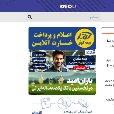
پخش‌زنده
ویدیو
پادکست
گالری
 چرا
زی
 عشق،
ام از
 دوران
ا تحت
گونه