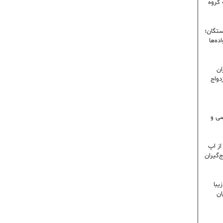
 گروه
ستگان؛
ده‌ها
ران
دواج
 تخصصی و
ز اپ
‌گیران
یبا
ان