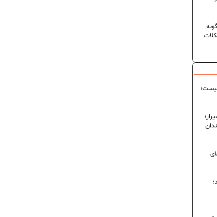
ونه
کلات
نیست؛
راز؛
ندان
ای
؛