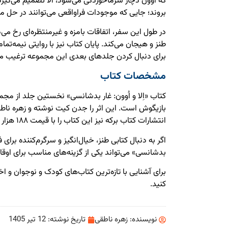
که اوون دچار سرماخوردگی می‌شود، الا تصمیم می‌گیرد 
بروند؛ جایی که موجودات فراواقعی می‌توانند در حل 
در طول این سفر، اتفاقات بامزه و غیرمنتظره‌ای رخ می
طنز و هیجان می‌کند. پایان کتاب نیز با روایتی نیمه‌تما
برای دنبال کردن جلدهای بعدی این مجموعه ترغیب می
مشخصات کتاب
کتاب «اِلا و اُوون: غار بدشانسی» نخستین جلد از مجم
بازیگوش است. این اثر را جدن کیت نوشته و زهره ناط
انتشارات کتاب برکه نیز این کتاب را با قیمت ۱۸۸ هزار تومان روانه بازار نشر کرده است.
اگر به دنبال کتابی طنز، خیال‌انگیز و سرگرم‌کننده برای ف
بدشانسی» می‌تواند یکی از گزینه‌های مناسب برای اوق
برای آشنایی با تازه‌ترین کتاب‌های کودک و نوجوان و اخ
کنید.
نویسنده:
زهره ناطقی
تاریخ نوشته:
12 تیر 1405