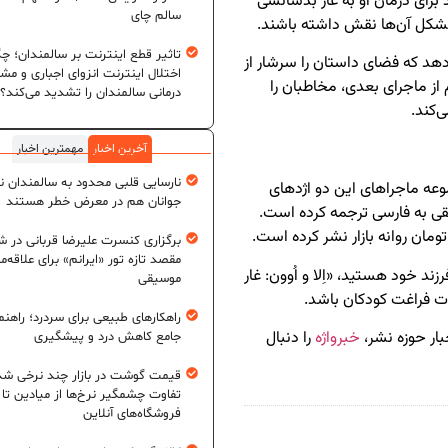
برای درمان او به غار بدشانسی
سالم چای
مشکل آن‌ها نقش داشته باشند.
تاثیر قطع اینترنت بر سالمندان؛ چگ
‌دهد که فضای داستان را سرشار از
اختلال اینترنت انزوای اجباری و مش
م از ماجرای بعدی، مخاطبان را
درمانی سالمندان را تشدید می‌کند؟
‌کند.
آخرین اخبار
مهمترین اخبار
نارسایی قلبی محدود به سالمندان 
وعه ماجراهای این دو اژدهای
جوانان هم در معرض خطر هستند
قی به فارسی ترجمه کرده است.
برگزاری کنسرت علیرضا قربانی در شی
مقصد تازه تور «ایرانم» برای علاقه‌م
رزند خود هستید، «اِلا و اُوون: غار
موسیقی
ات فراغت کودکان باشد.
راهکارهای طبیعی برای سردرد؛ راهنم
بار حوزه نشر،
خبرواژه
را دنبال
جامع کاهش درد و پیشگیری
قیمت گوشت در بازار چند نرخی شد
تفاوت چشمگیر نرخ‌ها از میادین تا
فروشگاه‌های آنلاین