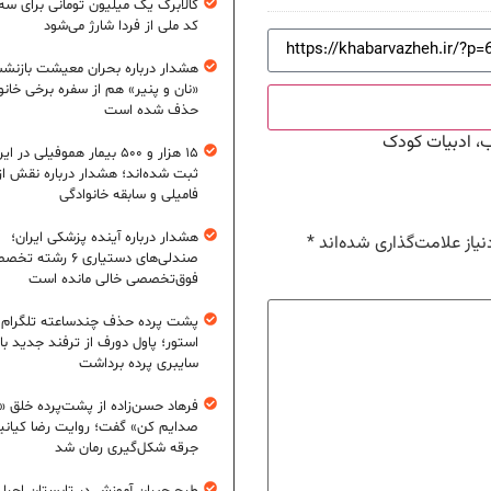
کالابرگ یک میلیون تومانی برای سه
کد ملی از فردا شارژ می‌شود
هشدار درباره بحران معیشت بازنش
«نان و پنیر» هم از سفره برخی خانوا
حذف شده است
ب، ادبیات کودک
۱۵ هزار و ۵۰۰ بیمار هموفیلی در ای
ثبت شده‌اند؛ هشدار درباره نقش از
فامیلی و سابقه خانوادگی
هشدار درباره آینده پزشکی ایران؛
یاز علامت‌گذاری شده‌اند
*
صندلی‌های دستیاری ۶ رشته
فوق‌تخصصی خالی مانده است
پشت پرده حذف چندساعته تلگرام ا
استور؛ پاول دورف از ترفند جدید باج
سایبری پرده برداشت
فرهاد حسن‌زاده از پشت‌پرده خلق «ز
صدایم کن» گفت؛ روایت رضا کیانی
جرقه شکل‌گیری رمان شد