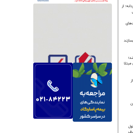
نه؛ از
‌های
سازند
ند؛
ی مبتلا
ز
ن
ول
رف