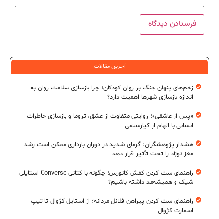
آخرین مقالات
زخم‌های پنهان جنگ بر روان کودکان؛ چرا بازسازی سلامت روان به
اندازه بازسازی شهرها اهمیت دارد؟
«پس از عاشقی»؛ روایتی متفاوت از عشق، تروما و بازسازی خاطرات
انسانی با الهام از کیارستمی
هشدار پژوهشگران: گرمای شدید در دوران بارداری ممکن است رشد
مغز نوزاد را تحت تأثیر قرار دهد
راهنمای ست کردن کفش کانورس؛ چگونه با کتانی Converse استایلی
شیک و همیشه‌مد داشته باشیم؟
راهنمای ست کردن پیراهن فلانل مردانه؛ از استایل کژوال تا تیپ
اسمارت کژوال