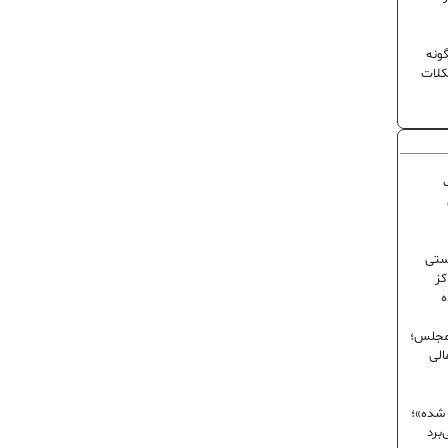
ونه
کلات
ک
ستی
کز
ه
 مجلس؛
الی
 شده»؛
برد