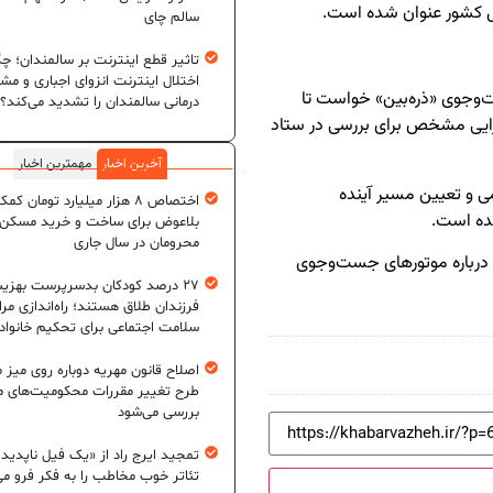
ل کشور عنوان شده است.
سالم چای
تاثیر قطع اینترنت بر سالمندان؛ چگ
اختلال اینترنت انزوای اجباری و مش
‌وجوی «ذره‌بین» خواست تا
درمانی سالمندان را تشدید می‌کند؟
رایی مشخص برای بررسی در ستاد
آخرین اخبار
مهمترین اخبار
ی و تعیین مسیر آینده
اختصاص ۸ هزار میلیارد تومان کم
ده است.
بلاعوض برای ساخت و خرید مسکن
محرومان در سال جاری
ری درباره موتورهای جست‌وجوی
۲۷ درصد کودکان بدسرپرست بهزی
فرزندان طلاق هستند؛ راه‌اندازی مرا
سلامت اجتماعی برای تحکیم خانواد
اصلاح قانون مهریه دوباره روی میز
طرح تغییر مقررات محکومیت‌های م
بررسی می‌شود
تمجید ایرج راد از «یک فیل ناپدید
تئاتر خوب مخاطب را به فکر فرو می‌