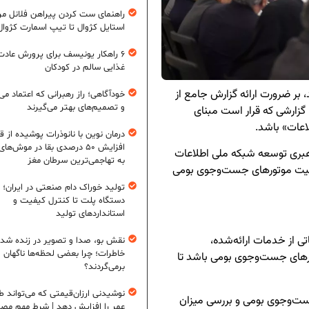
راهنمای ست کردن پیراهن فلانل مردا
استایل کژوال تا تیپ اسمارت کژوال
۶ راهکار یونیسف برای پرورش عادت
غذایی سالم در کودکان
 بر ضرورت ارائه گزارش جامع از
خودآگاهی؛ راز رهبرانی که اعتماد می‌
و تصمیم‌های بهتر می‌گیرند
زارشی که قرار است مبنای
اعات» باشد.
درمان نوین با نانوذرات پوشیده از ق
افزایش ۵۰ درصدی بقا در موش‌ها
هبری توسعه شبکه ملی اطلاعات
به تهاجمی‌ترین سرطان مغز
ضعیت موتورهای جست‌وجوی بومی
تولید خوراک دام صنعتی در ایران؛ ا
دستگاه پلت تا کنترل کیفیت و
استانداردهای تولید
ی از خدمات ارائه‌شده،
نقش بو، صدا و تصویر در زنده شد
خاطرات؛ چرا بعضی لحظه‌ها ناگهان
های جست‌وجوی بومی باشد تا
برمی‌گردند؟
نوشیدنی ارزان‌قیمتی که می‌تواند ط
جست‌وجوی بومی و بررسی میزان
عمر را افزایش دهد | شرط مهم مص