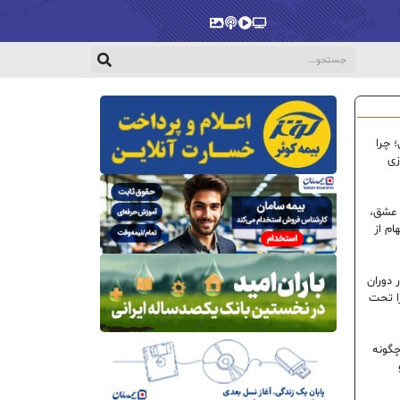
پخش‌زنده
ویدیو
پادکست
گالری
 چرا
زی
 عشق،
ام از
 دوران
ا تحت
گونه