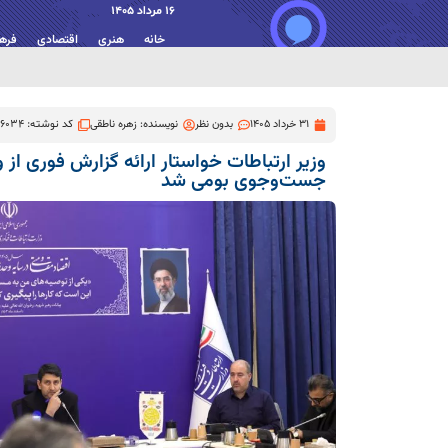
16 مرداد 1405
خانه
هنری
اقتصادی
فره
31 خرداد 1405
بدون نظر
نویسنده:
زهره ناطقی
کد نوشته: 6034
وزیر ارتباطات خواستار ارائه گزارش فوری ا
جست‌وجوی بومی شد