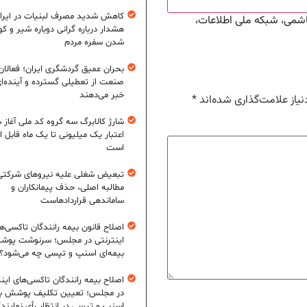
کاهش شدید مصرف لبنیات در ایرا
اشمی، شبکه ملی اطلاعات،
هشدار درباره گرانی دوباره شیر و ک
شدن سفره مردم
بحران عمیق گردشگری ایران؛ فعالان
صنعت از تعطیلی گسترده و آینده‌ا
خبر می‌دهند
یاز علامت‌گذاری شده‌اند
*
شارژ کالابرگ سه گروه کد ملی آغاز 
اعتبار یک میلیونی تا یک ماه قابل ا
است
تبعیض شغلی علیه نیروهای شرکتی
مطالبه اصلی، حذف پیمانکاران و
ساماندهی قراردادهاست
اصلاح قانون بیمه رانندگان تاکسی‌ه
اینترنتی در مجلس؛ سرنوشت پو
بیمه‌ای اسنپ و تپسی چه می‌شود؟
اصلاح بیمه رانندگان تاکسی‌های این
در مجلس؛ تعیین تکلیف پوشش بی
اسنپ و تپسی در انتظار رأی نمایند