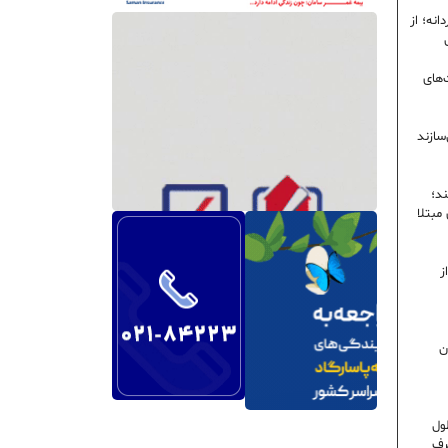
نه؛ از
‌های
سازند
ند؛
ی مبتلا
ز
ن
ول
رف