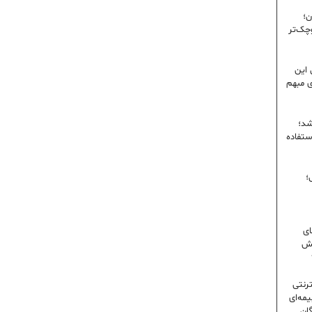
ن؛
وچک‌تر
 این
ی مبهم
شد؛
ستفاده
؛
ای
شش
ترنتی
مه‌ای
گان