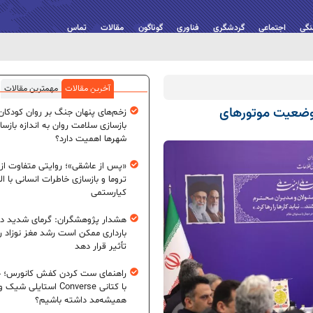
نگی
اجتماعی
گردشگری
فناوری
گوناگون
مقالات
تماس
آخرین مقالات
مهمترین مقالات
ز وضعیت موتورهای
زخم‌های پنهان جنگ بر روان کودکان؛
بازسازی سلامت روان به اندازه بازسا
شهرها اهمیت دارد؟
«پس از عاشقی»؛ روایتی متفاوت از
تروما و بازسازی خاطرات انسانی با اله
کیارستمی
هشدار پژوهشگران: گرمای شدید در
بارداری ممکن است رشد مغز نوزاد ر
تأثیر قرار دهد
راهنمای ست کردن کفش کانورس؛ چ
با کتانی Converse استایلی شیک و
همیشه‌مد داشته باشیم؟