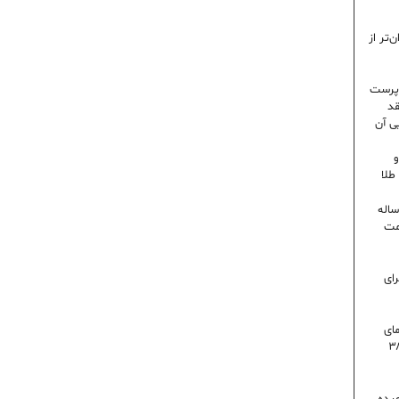
‌تر از
رپرست
قد
ی آن
و
۶ درصدی در ایران؛ رکورد ۸۰ ساله
مت
رای
 روز گرمای
اه است | دمای تهران به ۳۸