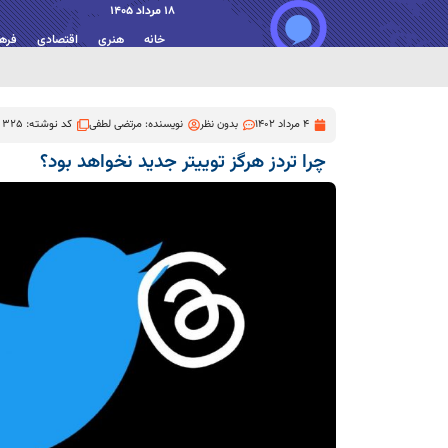
18 مرداد 1405
خانه
هنری
اقتصادی
فره
4 مرداد 1402
بدون نظر
نویسنده:
مرتضی لطفی
کد نوشته: 325
چرا تردز هرگز توییتر جدید نخواهد بود؟