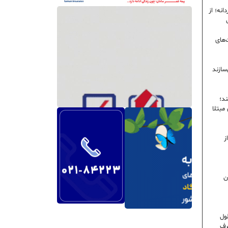
نه؛ از
‌های
سازند
ند؛
ی مبتلا
ز
ن
ول
رف