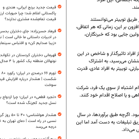
که اجتماعی، این افراد
ند.
قیمت جدید برنج ایرانی، هندی و
پاکستانی اعلام شد؛ چرا حبوبات ارزان
ریق توییتر می‌توانستند
قیمت تمام‌شده مشتری ندارند؟
ن بر این، زمانی که هر اتفاقی،
فرهاد حسن‌زاده: جای دختران بدس
اولین جایی بود که خبرنگاران،
در ادبیات داستانی ما خالی است | ن
«زیبا صدایم کن» و اقتباس سینمای
ز افراد تاثیرگذار و شاخص در این
قهرمانی دختران کردستان در تکواند
ذهنشان می‌رسید، به اشتراک
نونهالان منطقه یک کشور با ۴ مدال طلا
ارتی، توییتر به افراد عادی، قدرت
تورم ۶
شکست | هشدار درباره افزایش قی
سوخت
دام اشتباه از سوی یک فرد، شرکت
اهی و یا اصلاح اقدام خود کنند.
«تجرد قطعی» در ایران؛ چرا ازدواج ب
نسل جدید کم‌رنگ شده است؟
بود. اگرچه طبق برآوردها، در سال
هشدار هواشناسی؛ ۴۰ تا ۵۰
نسبی در ر
 از طریق تبلیغات به دست آمد اما این
درجه می‌رسد
 می‌داد.