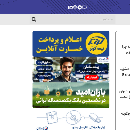
پخش‌زنده
ویدیو
پادکست
گالری
 چرا
زی
 عشق،
ام از
 دوران
ا تحت
گونه