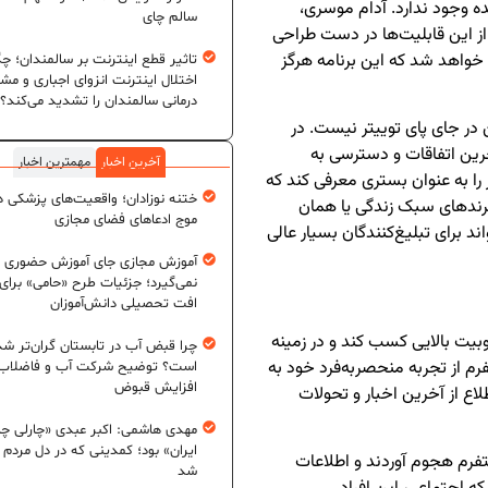
ه وجود ندارد. آدام موسری،
سالم چای
 از این قابلیت‌ها در دست طراحی
خواهد شد که این برنامه هرگز
تاثیر قطع اینترنت بر سالمندان؛ چگ
اختلال اینترنت انزوای اجباری و مش
درمانی سالمندان را تشدید می‌کند؟
 در جای پای توییتر نیست. در
خرین اتفاقات و دسترسی به
آخرین اخبار
مهمترین اخبار
 را به عنوان بستری معرفی کند که
ختنه نوزادان؛ واقعیت‌های پزشکی در
برندهای سبک زندگی یا همان
موج ادعاهای فضای مجازی
د برای تبلیغ‌کنندگان بسیار عالی
آموزش مجازی جای آموزش حضوری ر
نمی‌گیرد؛ جزئیات طرح «حامی» برای
افت تحصیلی دانش‌آموزان
یت بالایی کسب کند و در زمینه
چرا قبض آب در تابستان گران‌تر شد
رم از تجربه منحصربه‌فرد خود به
است؟ توضیح شرکت آب و فاضلاب د
افزایش قبوض
۲۰۱، به مرکزی برای اطلاع از آخرین اخبار و تحولات
مهدی هاشمی: اکبر عبدی «چارلی چا
ایران» بود؛ کمدینی که در دل مردم ج
تفرم هجوم آوردند و اطلاعات
شد