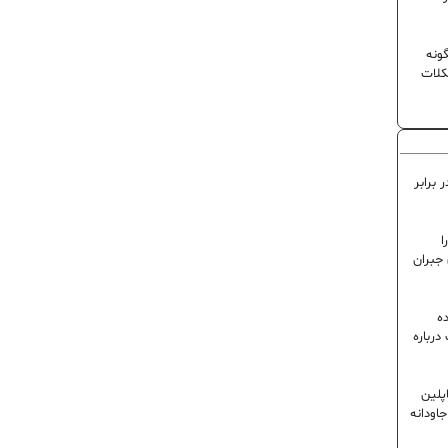
ونه
کلات
 برابر
ا
 جبران
ه
رباره
پلین
اودانه