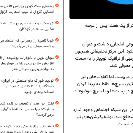
راهنمای ست کردن پیراهن فلانل مردا
استایل کژوال تا تیپ اسمارت کژوال
۶ راهکار یونیسف برای پرورش عادت
 از یک هفته پس از عرضه
غذایی سالم در کودکان
خودآگاهی؛ راز رهبرانی که اعتماد می‌
 بر اساس داده‌های شرکت Cloudflare، شروعی انفجاری داشت و عنوان
و تصمیم‌های بهتر می‌گیرند
تکرد. این مرکز تحقیقاتی همچون
هی از ترافیک توییتر را به سمت
درمان نوین با نانوذرات پوشیده از ق
افزایش ۵۰ درصدی بقا در موش‌ها
ی معرفی شد.
به تهاجمی‌ترین سرطان مغز
ر می‌رسد، اما تفاوت‌هایی نیز
تولید خوراک دام صنعتی در ایران؛ ا
ردز، سرچ‌ها فقط به پیدا کردن
دستگاه پلت تا کنترل کیفیت و
چ در پست‌ها و یا سرچ موضوعات
استانداردهای تولید
نقش بو، صدا و تصویر در زنده شد
 این شبکه اجتماعی وجود ندارد
خاطرات؛ چرا بعضی لحظه‌ها ناگهان
برمی‌گردند؟
 مطلع شد. نوتیفیکیشن‌های نیز
کت نیست.
نوشیدنی ارزان‌قیمتی که می‌تواند ط
عمر را افزایش دهد | شرط مهم مص