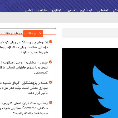
نگی
اجتماعی
گردشگری
فناوری
گوناگون
مقالات
تماس
آخرین مقالات
مهمترین مقالات
زخم‌های پنهان جنگ بر روان کودکان؛
بازسازی سلامت روان به اندازه بازسا
شهرها اهمیت دارد؟
«پس از عاشقی»؛ روایتی متفاوت از
تروما و بازسازی خاطرات انسانی با اله
کیارستمی
هشدار پژوهشگران: گرمای شدید در
بارداری ممکن است رشد مغز نوزاد ر
تأثیر قرار دهد
راهنمای ست کردن کفش کانورس؛ چ
با کتانی Converse استایلی شیک و
همیشه‌مد داشته باشیم؟