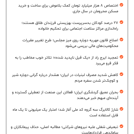
اختصاص ۸ هزار میلیارد تومان کمک بلاعوض برای ساخت و خرید
مسکن محرومان در سال جاری
۲۷ درصد کودکان بدسرپرست بهزیستی فرزندان طلاق هستند؛
راه‌اندازی مراکز سلامت اجتماعی برای تحکیم خانواده
اصلاح قانون مهریه دوباره روی میز مجلس؛ طرح تغییر مقررات
محکومیت‌های مالی بررسی می‌شود
تمجید ایرج راد از «یک فیل ناپدید شده»؛ تئاتر خوب مخاطب را به
فکر فرو می‌برد
کاهش شدید مصرف لبنیات در ایران؛ هشدار درباره گرانی دوباره شیر
و کوچک‌تر شدن سفره مردم
بحران عمیق گردشگری ایران؛ فعالان این صنعت از تعطیلی گسترده و
آینده‌ای مبهم خبر می‌دهند
شارژ کالابرگ سه گروه کد ملی آغاز شد؛ اعتبار یک میلیونی تا یک ماه
قابل استفاده است
تبعیض شغلی علیه نیروهای شرکتی؛ مطالبه اصلی، حذف پیمانکاران و
ساماندهی قراردادهاست