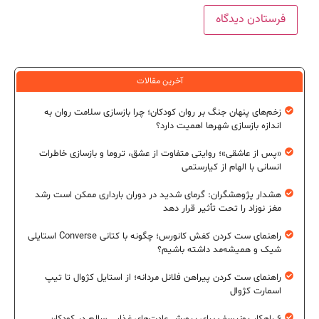
آخرین مقالات
زخم‌های پنهان جنگ بر روان کودکان؛ چرا بازسازی سلامت روان به
اندازه بازسازی شهرها اهمیت دارد؟
«پس از عاشقی»؛ روایتی متفاوت از عشق، تروما و بازسازی خاطرات
انسانی با الهام از کیارستمی
هشدار پژوهشگران: گرمای شدید در دوران بارداری ممکن است رشد
مغز نوزاد را تحت تأثیر قرار دهد
راهنمای ست کردن کفش کانورس؛ چگونه با کتانی Converse استایلی
شیک و همیشه‌مد داشته باشیم؟
راهنمای ست کردن پیراهن فلانل مردانه؛ از استایل کژوال تا تیپ
اسمارت کژوال
۶ راهکار یونیسف برای پرورش عادت‌های غذایی سالم در کودکان