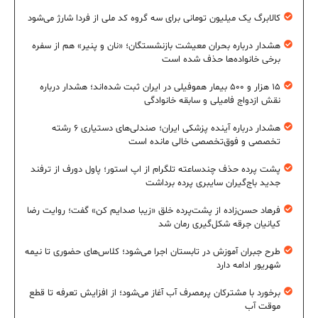
کالابرگ یک میلیون تومانی برای سه گروه کد ملی از فردا شارژ می‌شود
هشدار درباره بحران معیشت بازنشستگان؛ «نان و پنیر» هم از سفره
برخی خانواده‌ها حذف شده است
۱۵ هزار و ۵۰۰ بیمار هموفیلی در ایران ثبت شده‌اند؛ هشدار درباره
نقش ازدواج فامیلی و سابقه خانوادگی
هشدار درباره آینده پزشکی ایران؛ صندلی‌های دستیاری ۶ رشته
تخصصی و فوق‌تخصصی خالی مانده است
پشت پرده حذف چندساعته تلگرام از اپ استور؛ پاول دورف از ترفند
جدید باج‌گیران سایبری پرده برداشت
فرهاد حسن‌زاده از پشت‌پرده خلق «زیبا صدایم کن» گفت؛ روایت رضا
کیانیان جرقه شکل‌گیری رمان شد
طرح جبران آموزش در تابستان اجرا می‌شود؛ کلاس‌های حضوری تا نیمه
شهریور ادامه دارد
برخورد با مشترکان پرمصرف آب آغاز می‌شود؛ از افزایش تعرفه تا قطع
موقت آب