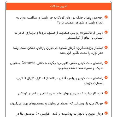
آخرین مقالات
زخم‌های پنهان جنگ بر روان کودکان؛ چرا بازسازی سلامت روان به
اندازه بازسازی شهرها اهمیت دارد؟
«پس از عاشقی»؛ روایتی متفاوت از عشق، تروما و بازسازی خاطرات
انسانی با الهام از کیارستمی
هشدار پژوهشگران: گرمای شدید در دوران بارداری ممکن است رشد
مغز نوزاد را تحت تأثیر قرار دهد
راهنمای ست کردن کفش کانورس؛ چگونه با کتانی Converse استایلی
شیک و همیشه‌مد داشته باشیم؟
راهنمای ست کردن پیراهن فلانل مردانه؛ از استایل کژوال تا تیپ
اسمارت کژوال
۶ راهکار یونیسف برای پرورش عادت‌های غذایی سالم در کودکان
خودآگاهی؛ راز رهبرانی که اعتماد می‌سازند و تصمیم‌های بهتر می‌گیرند
درمان نوین با نانوذرات پوشیده از قند؛ افزایش ۵۰ درصدی بقا در