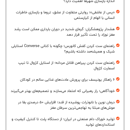
اندازه بازسازی شهرها اهمیت دارد؟
«پس از عاشقی»؛ روایتی متفاوت از عشق، تروما و بازسازی خاطرات
انسانی با الهام از کیارستمی
هشدار پژوهشگران: گرمای شدید در دوران بارداری ممکن است رشد
مغز نوزاد را تحت تأثیر قرار دهد
راهنمای ست کردن کفش کانورس؛ چگونه با کتانی Converse استایلی
شیک و همیشه‌مد داشته باشیم؟
راهنمای ست کردن پیراهن فلانل مردانه؛ از استایل کژوال تا تیپ
اسمارت کژوال
۶ راهکار یونیسف برای پرورش عادت‌های غذایی سالم در کودکان
خودآگاهی؛ راز رهبرانی که اعتماد می‌سازند و تصمیم‌های بهتر می‌گیرند
درمان نوین با نانوذرات پوشیده از قند؛ افزایش ۵۰ درصدی بقا در
موش‌های مبتلا به تهاجمی‌ترین سرطان مغز
تولید خوراک دام صنعتی در ایران؛ از دستگاه پلت تا کنترل کیفیت و
استانداردهای تولید