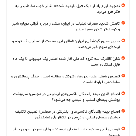
تمجید ایرج راد از «یک فیل ناپدید شده»؛ تئاتر خوب مخاطب را به
فکر فرو می‌برد
کاهش شدید مصرف لبنیات در ایران؛ هشدار درباره گرانی دوباره شیر
و کوچک‌تر شدن سفره مردم
بحران عمیق گردشگری ایران؛ فعالان این صنعت از تعطیلی گسترده و
آینده‌ای مبهم خبر می‌دهند
شارژ کالابرگ سه گروه کد ملی آغاز شد؛ اعتبار یک میلیونی تا یک ماه
قابل استفاده است
تبعیض شغلی علیه نیروهای شرکتی؛ مطالبه اصلی، حذف پیمانکاران و
ساماندهی قراردادهاست
اصلاح قانون بیمه رانندگان تاکسی‌های اینترنتی در مجلس؛ سرنوشت
پوشش بیمه‌ای اسنپ و تپسی چه می‌شود؟
اصلاح بیمه رانندگان تاکسی‌های اینترنتی در مجلس؛ تعیین تکلیف
پوشش بیمه‌ای اسنپ و تپسی در انتظار رأی نمایندگان
نارسایی قلبی محدود به سالمندان نیست؛ جوانان هم در معرض خطر
هستند