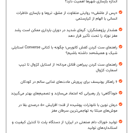
اندازه بازسازی شهرها اهمیت دارد؟
«پس از عاشقی»؛ روایتی متفاوت از عشق، تروما و بازسازی خاطرات
انسانی با الهام از کیارستمی
هشدار پژوهشگران: گرمای شدید در دوران بارداری ممکن است رشد
مغز نوزاد را تحت تأثیر قرار دهد
راهنمای ست کردن کفش کانورس؛ چگونه با کتانی Converse استایلی
شیک و همیشه‌مد داشته باشیم؟
راهنمای ست کردن پیراهن فلانل مردانه؛ از استایل کژوال تا تیپ
اسمارت کژوال
۶ راهکار یونیسف برای پرورش عادت‌های غذایی سالم در کودکان
خودآگاهی؛ راز رهبرانی که اعتماد می‌سازند و تصمیم‌های بهتر می‌گیرند
درمان نوین با نانوذرات پوشیده از قند؛ افزایش ۵۰ درصدی بقا در
موش‌های مبتلا به تهاجمی‌ترین سرطان مغز
تولید خوراک دام صنعتی در ایران؛ از دستگاه پلت تا کنترل کیفیت و
استانداردهای تولید