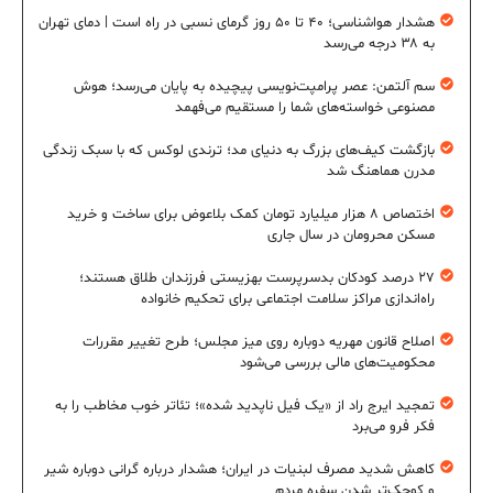
هشدار هواشناسی؛ ۴۰ تا ۵۰ روز گرمای نسبی در راه است | دمای تهران
به ۳۸ درجه می‌رسد
سم آلتمن: عصر پرامپت‌نویسی پیچیده به پایان می‌رسد؛ هوش
مصنوعی خواسته‌های شما را مستقیم می‌فهمد
بازگشت کیف‌های بزرگ به دنیای مد؛ ترندی لوکس که با سبک زندگی
مدرن هماهنگ شد
اختصاص ۸ هزار میلیارد تومان کمک بلاعوض برای ساخت و خرید
مسکن محرومان در سال جاری
۲۷ درصد کودکان بدسرپرست بهزیستی فرزندان طلاق هستند؛
راه‌اندازی مراکز سلامت اجتماعی برای تحکیم خانواده
اصلاح قانون مهریه دوباره روی میز مجلس؛ طرح تغییر مقررات
محکومیت‌های مالی بررسی می‌شود
تمجید ایرج راد از «یک فیل ناپدید شده»؛ تئاتر خوب مخاطب را به
فکر فرو می‌برد
کاهش شدید مصرف لبنیات در ایران؛ هشدار درباره گرانی دوباره شیر
و کوچک‌تر شدن سفره مردم