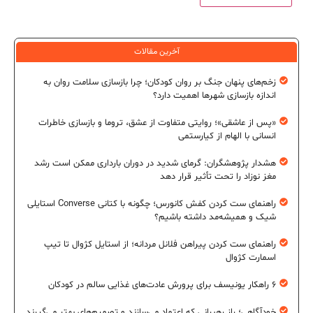
آخرین مقالات
زخم‌های پنهان جنگ بر روان کودکان؛ چرا بازسازی سلامت روان به
اندازه بازسازی شهرها اهمیت دارد؟
«پس از عاشقی»؛ روایتی متفاوت از عشق، تروما و بازسازی خاطرات
انسانی با الهام از کیارستمی
هشدار پژوهشگران: گرمای شدید در دوران بارداری ممکن است رشد
مغز نوزاد را تحت تأثیر قرار دهد
راهنمای ست کردن کفش کانورس؛ چگونه با کتانی Converse استایلی
شیک و همیشه‌مد داشته باشیم؟
راهنمای ست کردن پیراهن فلانل مردانه؛ از استایل کژوال تا تیپ
اسمارت کژوال
۶ راهکار یونیسف برای پرورش عادت‌های غذایی سالم در کودکان
خودآگاهی؛ راز رهبرانی که اعتماد می‌سازند و تصمیم‌های بهتر می‌گیرند