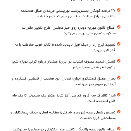
۲۷ درصد کودکان بدسرپرست بهزیستی فرزندان طلاق هستند؛
راه‌اندازی مراکز سلامت اجتماعی برای تحکیم خانواده
اصلاح قانون مهریه دوباره روی میز مجلس؛ طرح تغییر مقررات
محکومیت‌های مالی بررسی می‌شود
تمجید ایرج راد از «یک فیل ناپدید شده»؛ تئاتر خوب مخاطب را به
فکر فرو می‌برد
کاهش شدید مصرف لبنیات در ایران؛ هشدار درباره گرانی دوباره شیر
و کوچک‌تر شدن سفره مردم
بحران عمیق گردشگری ایران؛ فعالان این صنعت از تعطیلی گسترده و
آینده‌ای مبهم خبر می‌دهند
شارژ کالابرگ سه گروه کد ملی آغاز شد؛ اعتبار یک میلیونی تا یک ماه
قابل استفاده است
تبعیض شغلی علیه نیروهای شرکتی؛ مطالبه اصلی، حذف پیمانکاران و
ساماندهی قراردادهاست
اصلاح قانون بیمه رانندگان تاکسی‌های اینترنتی در مجلس؛ سرنوشت