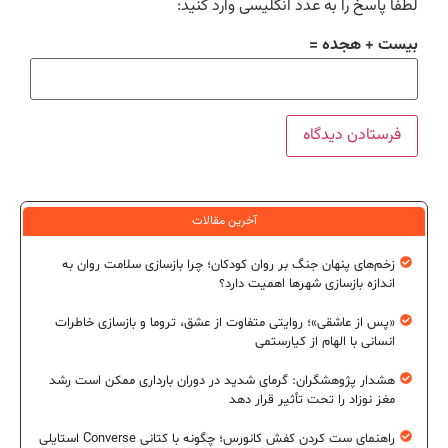
لطفا پاسخ را به عدد انگلیسی وارد کنید:
بیست + هجده =
آخرین مقالات
زخم‌های پنهان جنگ بر روان کودکان؛ چرا بازسازی سلامت روان به
اندازه بازسازی شهرها اهمیت دارد؟
«پس از عاشقی»؛ روایتی متفاوت از عشق، تروما و بازسازی خاطرات
انسانی با الهام از کیارستمی
هشدار پژوهشگران: گرمای شدید در دوران بارداری ممکن است رشد
مغز نوزاد را تحت تأثیر قرار دهد
راهنمای ست کردن کفش کانورس؛ چگونه با کتانی Converse استایلی