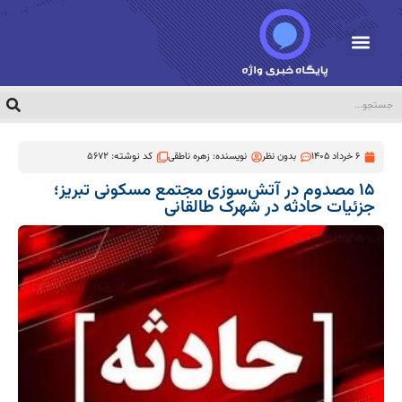
6 خرداد 1405
بدون نظر
نویسنده:
زهره ناطقی
کد نوشته: 5672
۱۵ مصدوم در آتش‌سوزی مجتمع مسکونی تبریز؛
جزئیات حادثه در شهرک طالقانی