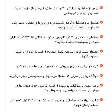
«پس از عاشقی»؛ روایتی متفاوت از عشق، تروما و بازسازی خاطرات
انسانی با الهام از کیارستمی
هشدار پژوهشگران: گرمای شدید در دوران بارداری ممکن است رشد
مغز نوزاد را تحت تأثیر قرار دهد
راهنمای ست کردن کفش کانورس؛ چگونه با کتانی Converse استایلی
شیک و همیشه‌مد داشته باشیم؟
راهنمای ست کردن پیراهن فلانل مردانه؛ از استایل کژوال تا تیپ
اسمارت کژوال
۶ راهکار یونیسف برای پرورش عادت‌های غذایی سالم در کودکان
خودآگاهی؛ راز رهبرانی که اعتماد می‌سازند و تصمیم‌های بهتر می‌گیرند
درمان نوین با نانوذرات پوشیده از قند؛ افزایش ۵۰ درصدی بقا در
موش‌های مبتلا به تهاجمی‌ترین سرطان مغز
تولید خوراک دام صنعتی در ایران؛ از دستگاه پلت تا کنترل کیفیت و
استانداردهای تولید