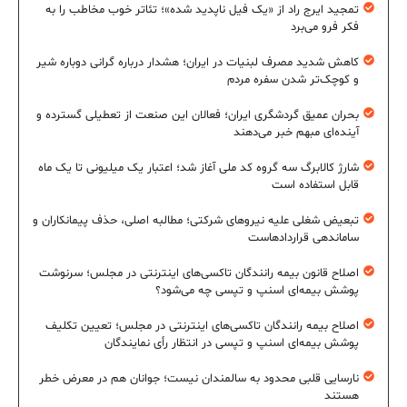
تمجید ایرج راد از «یک فیل ناپدید شده»؛ تئاتر خوب مخاطب را به
فکر فرو می‌برد
کاهش شدید مصرف لبنیات در ایران؛ هشدار درباره گرانی دوباره شیر
و کوچک‌تر شدن سفره مردم
بحران عمیق گردشگری ایران؛ فعالان این صنعت از تعطیلی گسترده و
آینده‌ای مبهم خبر می‌دهند
شارژ کالابرگ سه گروه کد ملی آغاز شد؛ اعتبار یک میلیونی تا یک ماه
قابل استفاده است
تبعیض شغلی علیه نیروهای شرکتی؛ مطالبه اصلی، حذف پیمانکاران و
ساماندهی قراردادهاست
اصلاح قانون بیمه رانندگان تاکسی‌های اینترنتی در مجلس؛ سرنوشت
پوشش بیمه‌ای اسنپ و تپسی چه می‌شود؟
اصلاح بیمه رانندگان تاکسی‌های اینترنتی در مجلس؛ تعیین تکلیف
پوشش بیمه‌ای اسنپ و تپسی در انتظار رأی نمایندگان
نارسایی قلبی محدود به سالمندان نیست؛ جوانان هم در معرض خطر
هستند