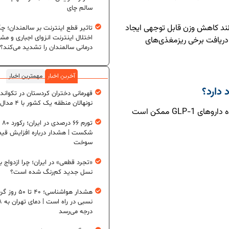
سالم چای
نند کاهش وزن قابل توجهی ایجاد
تاثیر قطع اینترنت بر سالمندان؛ چگ
اختلال اینترنت انزوای اجباری و مش
ریافت برخی ریزمغذی‌های
درمانی سالمندان را تشدید می‌کند؟
آخرین اخبار
مهمترین اخبار
 دارد؟
قهرمانی دختران کردستان در تکواند
نونهالان منطقه یک کشور با ۴ مدال طلا
بر اساس یک مرور علمی جدید، برخی افراد مصرف‌کننده داروهای GLP-1 ممکن است
تورم ۶
شکست | هشدار درباره افزایش قی
سوخت
«تجرد قطعی» در ایران؛ چرا ازدواج ب
نسل جدید کم‌رنگ شده است؟
هشدار هواشناسی؛ ۴۰ تا ۵۰
نسبی در ر
درجه می‌رسد