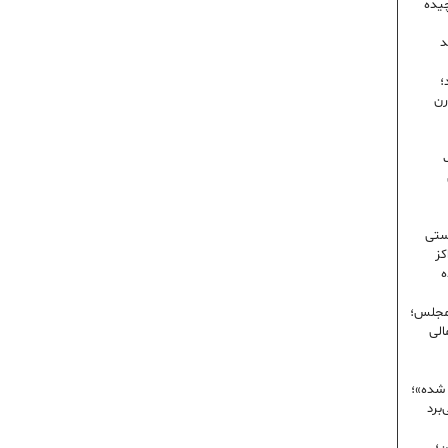
یده
د
؛
رن
ک
ستی
کز
ه
 مجلس؛
الی
 شده»؛
برد