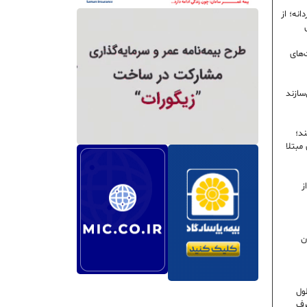
نه؛ از
‌های
سازند
ند؛
ی مبتلا
ز
ن
ول
رف