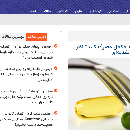
نگی
اجتماعی
گردشگری
فناوری
گوناگون
مقالات
تماس
آخرین مقالات
مهمترین مقالات
ف‌کنندگان داروهای لاغری GLP-1 باید مکمل مصرف کنند؟ نظر
زخم‌های پنهان جنگ بر روان کودکان؛
غذیه‌ای
بازسازی سلامت روان به اندازه بازسا
شهرها اهمیت دارد؟
«پس از عاشقی»؛ روایتی متفاوت از
تروما و بازسازی خاطرات انسانی با اله
کیارستمی
هشدار پژوهشگران: گرمای شدید در
بارداری ممکن است رشد مغز نوزاد ر
تأثیر قرار دهد
راهنمای ست کردن کفش کانورس؛ چ
با کتانی Converse استایلی شیک و
همیشه‌مد داشته باشیم؟