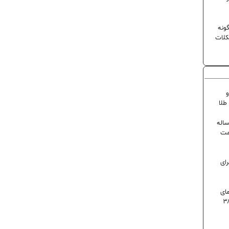
ونه
کلات
و
۶ درصدی در ایران؛ رکورد ۸۰ ساله
مت
رای
 روز گرمای
اه است | دمای تهران به ۳۸