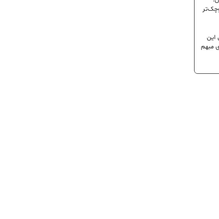
ن؛
وچک‌تر
 این
ی مبهم