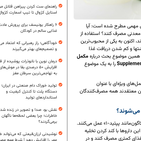
راهنمای ست کردن پیراهن فلانل مردا
استایل کژوال تا تیپ اسمارت کژوال
۶ راهکار یونیسف برای پرورش عادت
مهمی مطرح شده است: آیا
غذایی سالم در کودکان
 معدنی مصرف کنند؟ استفاده از
بت نوع ۲ طراحی شده بودند، اکنون به یکی از محبوب‌ترین
خودآگاهی؛ راز رهبرانی که اعتماد می‌
ها و کم شدن دریافت غذا
و تصمیم‌های بهتر می‌گیرند
 همین موضوع بحث درباره
مکمل
درمان نوین با نانوذرات پوشیده از ق
Supplemen
را به یک موضوع
افزایش ۵۰ درصدی بقا در موش‌ها
به تهاجمی‌ترین سرطان مغز
‌های ویژه‌ای با عنوان
تولید خوراک دام صنعتی در ایران؛ ا
ند، کارشناسان معتقدند همه مصرف‌کنندگان
دستگاه پلت تا کنترل کیفیت و
استانداردهای تولید
نقش بو، صدا و تصویر در زنده شد
خاطرات؛ چرا بعضی لحظه‌ها ناگهان
برمی‌گردند؟
داروهای گروه GLP-1 با تقلید از هورمونی به نام «گلوکاگون‌مانند پپتید-۱» عمل می‌کنند.
ن داروها با کند کردن تخلیه
نوشیدنی ارزان‌قیمتی که می‌تواند ط
ذای کمتری مصرف کنند و در
عمر را افزایش دهد | شرط مهم مص