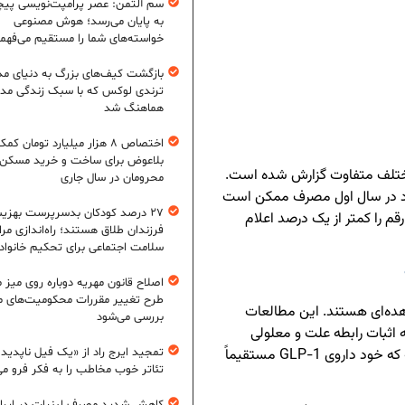
سم آلتمن: عصر پرامپت‌نویسی پیچ
به پایان می‌رسد؛ هوش مصنوعی
خواسته‌های شما را مستقیم می‌فهم
بازگشت کیف‌های بزرگ به دنیای مد
ترندی لوکس که با سبک زندگی مد
هماهنگ شد
اختصاص ۸ هزار میلیارد تومان کم
بلاعوض برای ساخت و خرید مسکن
مختلف متفاوت گزارش شده است.
محرومان در سال جاری
 می‌دهند بیش از ۲۰ درصد افراد در سال اول مصرف ممکن است
۲۷ درصد کودکان بدسرپرست بهزی
م را کمتر از یک درصد اعلام
فرزندان طلاق هستند؛ راه‌اندازی مرا
سلامت اجتماعی برای تحکیم خانواد
اصلاح قانون مهریه دوباره روی میز
طرح تغییر مقررات محکومیت‌های م
ده‌ای هستند. این مطالعات
بررسی می‌شود
به اثبات رابطه علت و معلولی
نیستند. به عبارت دیگر، هنوز نمی‌توان با قطعیت گفت که خود داروی GLP-1 مستقیماً
تمجید ایرج راد از «یک فیل ناپدید
تئاتر خوب مخاطب را به فکر فرو می‌