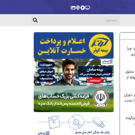
پخش‌زنده
ویدیو
پادکست
گالری
 چرا
زی
 عشق،
ام از
 دوران
ا تحت
گونه