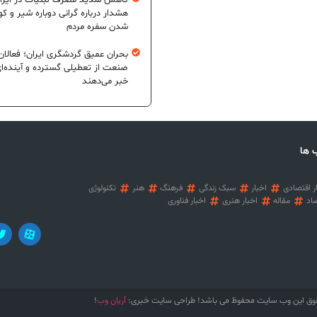
کاهش شدید مصرف لبنیات در ایرا
هشدار درباره گرانی دوباره شیر و ک
شدن سفره مردم
بحران عمیق گردشگری ایران؛ فعالان
صنعت از تعطیلی گسترده و آینده‌ا
خبر می‌دهند
 ها
ر اقتصادی
اخبار
سبک زندگی
فرهنگ
هنر
تکنولوژی
اد
مقاله
اخبار هنری
اخبار فناوری
آریان وب
وق این وب سایت محفوظ می باشد! طراحی سایت خبری:
!