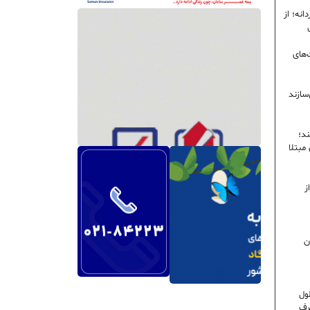
نه؛ از
‌های
سازند
ند؛
ی مبتلا
ز
ن
ول
رف