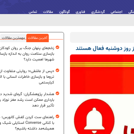
نگی
اجتماعی
گردشگری
فناوری
گوناگون
مقالات
تماس
آخرین مقالات
مهمترین مقالات
ز روز دوشنبه فعال هستند
زخم‌های پنهان جنگ بر روان کودکان؛
بازسازی سلامت روان به اندازه بازسا
شهرها اهمیت دارد؟
«پس از عاشقی»؛ روایتی متفاوت از
تروما و بازسازی خاطرات انسانی با اله
کیارستمی
هشدار پژوهشگران: گرمای شدید در
بارداری ممکن است رشد مغز نوزاد ر
تأثیر قرار دهد
راهنمای ست کردن کفش کانورس؛ چ
با کتانی Converse استایلی شیک و
همیشه‌مد داشته باشیم؟