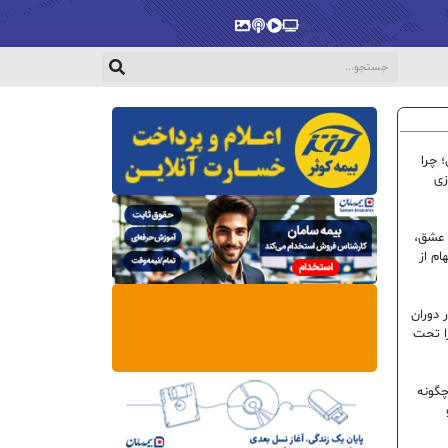
پخش‌زنده
ویدیو
پادکست
گالری
 چرا
زی
 عشق،
ام از
 دوران
ا تحت
گونه