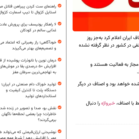
راهنمای ست کردن پیراهن فلانل مردا
استایل کژوال تا تیپ اسمارت کژوال
۶ راهکار یونیسف برای پرورش عادت
غذایی سالم در کودکان
ف ایران اعلام کرد به‌جز روز
خودآگاهی؛ راز رهبرانی که اعتماد می‌
ی در کشور در نظر گرفته نشده
و تصمیم‌های بهتر می‌گیرند
درمان نوین با نانوذرات پوشیده از ق
 مجاز به فعالیت هستند و
افزایش ۵۰ درصدی بقا در موش‌ها
.
به تهاجمی‌ترین سرطان مغز
شده خواهد بود و اصناف در دیگر
تولید خوراک دام صنعتی در ایران؛ ا
دستگاه پلت تا کنترل کیفیت و
استانداردهای تولید
بط با اصناف،
خبرواژه
را دنبال
نقش بو، صدا و تصویر در زنده شد
خاطرات؛ چرا بعضی لحظه‌ها ناگهان
برمی‌گردند؟
نوشیدنی ارزان‌قیمتی که می‌تواند ط
عمر را افزایش دهد | شرط مهم مص