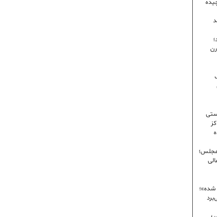
یده
د
؛
رن
ک
ستی
کز
ه
 مجلس؛
الی
 شده»؛
برد