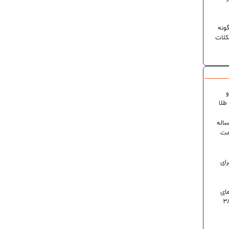
ونه
کلات
و
۶ درصدی در ایران؛ رکورد ۸۰ ساله
مت
رای
 روز گرمای
اه است | دمای تهران به ۳۸