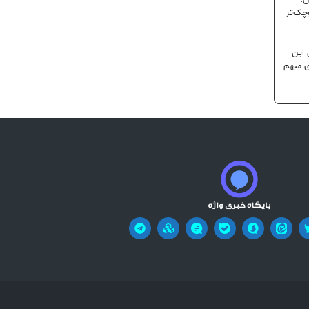
ن؛
وچک‌تر
 این
ی مبهم