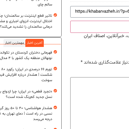
سالم چای
تاثیر قطع اینترنت بر سالمندان؛ چگ
اختلال اینترنت انزوای اجباری و مش
درمانی سالمندان را تشدید می‌کند؟
 خبرآنلاین، اصناف ایران
آخرین اخبار
مهمترین اخبار
قهرمانی دختران کردستان در تکواند
نونهالان منطقه یک کشور با ۴ مدال طلا
یاز علامت‌گذاری شده‌اند
*
تورم ۶
شکست | هشدار درباره افزایش قی
سوخت
«تجرد قطعی» در ایران؛ چرا ازدواج ب
نسل جدید کم‌رنگ شده است؟
هشدار هواشناسی؛ ۴۰ تا ۵۰
نسبی در ر
درجه می‌رسد