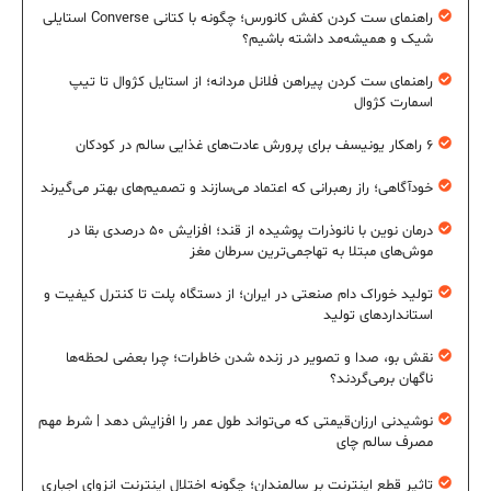
راهنمای ست کردن کفش کانورس؛ چگونه با کتانی Converse استایلی
شیک و همیشه‌مد داشته باشیم؟
راهنمای ست کردن پیراهن فلانل مردانه؛ از استایل کژوال تا تیپ
اسمارت کژوال
۶ راهکار یونیسف برای پرورش عادت‌های غذایی سالم در کودکان
خودآگاهی؛ راز رهبرانی که اعتماد می‌سازند و تصمیم‌های بهتر می‌گیرند
درمان نوین با نانوذرات پوشیده از قند؛ افزایش ۵۰ درصدی بقا در
موش‌های مبتلا به تهاجمی‌ترین سرطان مغز
تولید خوراک دام صنعتی در ایران؛ از دستگاه پلت تا کنترل کیفیت و
استانداردهای تولید
نقش بو، صدا و تصویر در زنده شدن خاطرات؛ چرا بعضی لحظه‌ها
ناگهان برمی‌گردند؟
نوشیدنی ارزان‌قیمتی که می‌تواند طول عمر را افزایش دهد | شرط مهم
مصرف سالم چای
تاثیر قطع اینترنت بر سالمندان؛ چگونه اختلال اینترنت انزوای اجباری