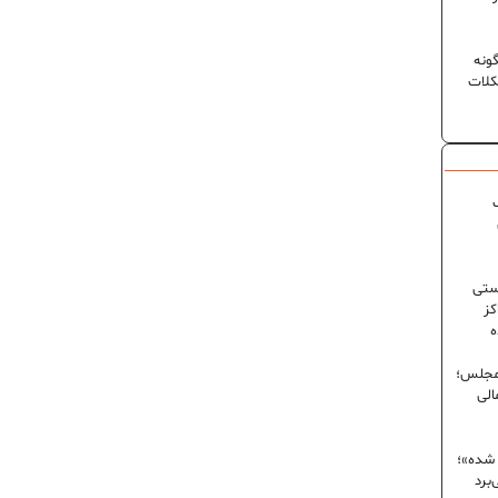
ونه
کلات
ک
ستی
کز
ه
 مجلس؛
الی
 شده»؛
برد