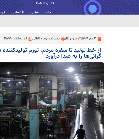
16 مرداد 1405
خانه
هنری
اقتصادی
فره
2 دی 1404
بدون نظر
نویسنده:
زهره ناطقی
کد نوشته: 4599
گرانی‌ها را به صدا درآورد