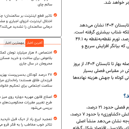
جر خواهد شد.
سالم چای
تاثیر قطع اینترنت بر سالمندان؛ چگ
اختلال اینترنت انزوای اجباری و مش
گزارش مرکز آمار ایران از شاخص قیمت تولیدکننده در تابستان ۱۴۰۴ نشان می‌دهد
درمانی سالمندان را تشدید می‌کند؟
بلکه شتاب بیشتری گرفته است.
بر اساس این گزارش، تورم فصلی تولیدکننده به ۱۰.۲ درصد، تورم نقطه‌به‌نقطه به ۴۶.۱
آخرین اخبار
مهمترین اخبار
ه است؛ ارقامی که بیانگر افزایش سریع و
اختصاص ۸ هزار میلیارد تومان کم
بلاعوض برای ساخت و خرید مسکن
رشد ۱۰.۲ درصدی شاخص قیمت تولیدکننده تنها در فاصله بهار تا تابستان ۱۴۰۴، از بروز
محرومان در سال جاری
یش در مقیاس فصلی بسیار
۲۷ درصد کودکان بدسرپرست بهزی
ی کوتاه با جهش هزینه نهاده‌ها
فرزندان طلاق هستند؛ راه‌اندازی مرا
سلامت اجتماعی برای تحکیم خانواد
د؟
اصلاح قانون مهریه دوباره روی میز
طرح تغییر مقررات محکومیت‌های م
در میان بخش‌های مختلف، بخش «معدن» با ثبت تورم فصلی حدود ۲۱ درصد،
بررسی می‌شود
بیشترین فشار تورمی را تجربه کرده است. در مقابل، بخش «کشاورزی» با حدود ۷ درصد،
تمجید ایرج راد از «یک فیل ناپدید
وجه نشان می‌دهد منشأ اصلی
تئاتر خوب مخاطب را به فکر فرو می‌
ای بالادستی اقتصاد شکل گرفته