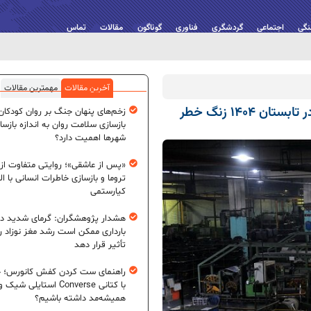
نگی
اجتماعی
گردشگری
فناوری
گوناگون
مقالات
تماس
آخرین مقالات
مهمترین مقالات
از خط تولید تا سفره مردم؛ تورم تولیدکننده در تابستان ۱۴۰۴ زنگ خطر
زخم‌های پنهان جنگ بر روان کودکان؛
بازسازی سلامت روان به اندازه بازسا
شهرها اهمیت دارد؟
«پس از عاشقی»؛ روایتی متفاوت از
تروما و بازسازی خاطرات انسانی با اله
کیارستمی
هشدار پژوهشگران: گرمای شدید در
بارداری ممکن است رشد مغز نوزاد ر
تأثیر قرار دهد
راهنمای ست کردن کفش کانورس؛ چ
با کتانی Converse استایلی شیک و
همیشه‌مد داشته باشیم؟