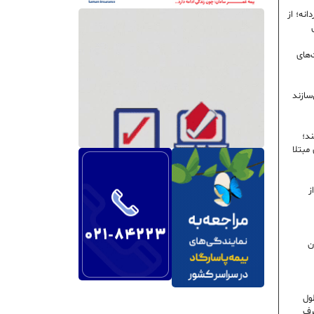
نه؛ از
‌های
سازند
ند؛
ی مبتلا
ز
ن
ول
رف