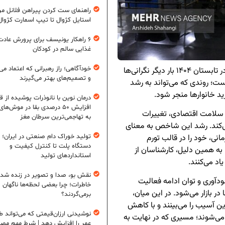
راهنمای ست کردن پیراهن فلانل مردا
استایل کژوال تا تیپ اسمارت کژوال
۶ راهکار یونیسف برای پرورش عادت
غذایی سالم در کودکان
خودآگاهی؛ راز رهبرانی که اعتماد می‌
، افزایش قابل‌توجه تورم تولیدکننده در تابستان ۱۴۰۴ بار دیگر نگرانی‌ها
و تصمیم‌های بهتر می‌گیرند
ست؛ روندی که می‌تواند به رشد
د خانوارها منجر شود.
درمان نوین با نانوذرات پوشیده از ق
افزایش ۵۰ درصدی بقا در موش‌ها
ی سلامت اقتصادی، تغییرات
به تهاجمی‌ترین سرطان مغز
می‌کند. رشد این شاخص به معنای
تولید خوراک دام صنعتی در ایران؛ ا
انی، خود را در قالب تورم
دستگاه پلت تا کنترل کیفیت و
 به همین دلیل، کارشناسان از
استانداردهای تولید
اد می‌کنند.
نقش بو، صدا و تصویر در زنده شد
آوری و توان ادامه فعالیت
خاطرات؛ چرا بعضی لحظه‌ها ناگهان
در بازار می‌شود. در این میان،
برمی‌گردند؟
 آسیب را می‌بینند و با کاهش
نوشیدنی ارزان‌قیمتی که می‌تواند ط
 می‌شوند؛ مسیری که در نهایت به
عمر را افزایش دهد | شرط مهم مص