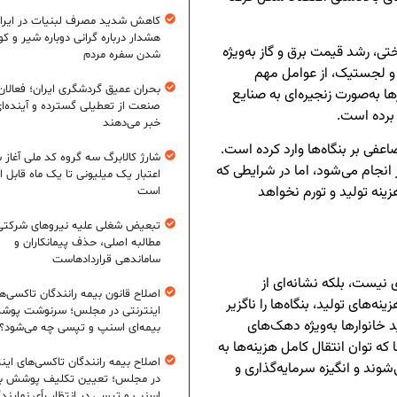
کاهش شدید مصرف لبنیات در ایرا
هشدار درباره گرانی دوباره شیر و ک
تی، رشد قیمت برق و گاز به‌ویژه
شدن سفره مردم
 و لجستیک، از عوامل مهم
بحران عمیق گردشگری ایران؛ فعالان
ها به‌صورت زنجیره‌ای به صنایع
صنعت از تعطیلی گسترده و آینده‌ا
 برده است.
خبر می‌دهند
عفی بر بنگاه‌ها وارد کرده است.
شارژ کالابرگ سه گروه کد ملی آغاز 
انجام می‌شود، اما در شرایطی که
اعتبار یک میلیونی تا یک ماه قابل ا
زینه تولید و تورم نخواهد
است
تبعیض شغلی علیه نیروهای شرکتی
مطالبه اصلی، حذف پیمانکاران و
ساماندهی قراردادهاست
ی نیست، بلکه نشانه‌ای از
اصلاح قانون بیمه رانندگان تاکسی‌ه
های تولید، بنگاه‌ها را ناگزیر
اینترنتی در مجلس؛ سرنوشت پو
خانوارها به‌ویژه دهک‌های
بیمه‌ای اسنپ و تپسی چه می‌شود؟
ه توان انتقال کامل هزینه‌ها به
اصلاح بیمه رانندگان تاکسی‌های این
شوند و انگیزه سرمایه‌گذاری و
در مجلس؛ تعیین تکلیف پوشش بی
اسنپ و تپسی در انتظار رأی نمایند