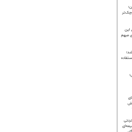
ن؛
وچک‌تر
 این
ی مبهم
شد؛
ستفاده
؛
ای
شش
ترنتی
مه‌ای
گان