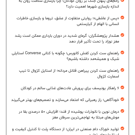
زخم‌های پنهان جنگ بر روان کودکان؛ چرا بازسازی سلامت روان به
اندازه بازسازی شهرها اهمیت دارد؟
«پس از عاشقی»؛ روایتی متفاوت از عشق، تروما و بازسازی خاطرات
انسانی با الهام از کیارستمی
هشدار پژوهشگران: گرمای شدید در دوران بارداری ممکن است رشد
مغز نوزاد را تحت تأثیر قرار دهد
راهنمای ست کردن کفش کانورس؛ چگونه با کتانی Converse استایلی
شیک و همیشه‌مد داشته باشیم؟
راهنمای ست کردن پیراهن فلانل مردانه؛ از استایل کژوال تا تیپ
اسمارت کژوال
۶ راهکار یونیسف برای پرورش عادت‌های غذایی سالم در کودکان
خودآگاهی؛ راز رهبرانی که اعتماد می‌سازند و تصمیم‌های بهتر می‌گیرند
درمان نوین با نانوذرات پوشیده از قند؛ افزایش ۵۰ درصدی بقا در
موش‌های مبتلا به تهاجمی‌ترین سرطان مغز
تولید خوراک دام صنعتی در ایران؛ از دستگاه پلت تا کنترل کیفیت و
استانداردهای تولید