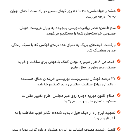
هشدار هواشناسی؛ ۴۰ تا ۵۰ روز گرمای نسبی در راه است | دمای تهران
به ۳۸ درجه می‌رسد
سم آلتمن: عصر پرامپت‌نویسی پیچیده به پایان می‌رسد؛ هوش
مصنوعی خواسته‌های شما را مستقیم می‌فهمد
بازگشت کیف‌های بزرگ به دنیای مد؛ ترندی لوکس که با سبک زندگی
مدرن هماهنگ شد
اختصاص ۸ هزار میلیارد تومان کمک بلاعوض برای ساخت و خرید
مسکن محرومان در سال جاری
۲۷ درصد کودکان بدسرپرست بهزیستی فرزندان طلاق هستند؛
راه‌اندازی مراکز سلامت اجتماعی برای تحکیم خانواده
اصلاح قانون مهریه دوباره روی میز مجلس؛ طرح تغییر مقررات
محکومیت‌های مالی بررسی می‌شود
تمجید ایرج راد از «یک فیل ناپدید شده»؛ تئاتر خوب مخاطب را به
فکر فرو می‌برد
کاهش شدید مصرف لبنیات در ایران؛ هشدار درباره گرانی دوباره شیر