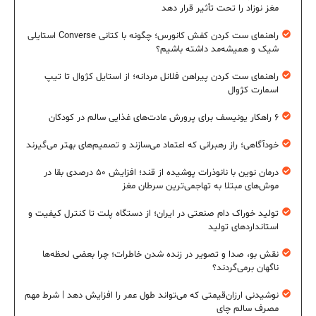
مغز نوزاد را تحت تأثیر قرار دهد
راهنمای ست کردن کفش کانورس؛ چگونه با کتانی Converse استایلی
شیک و همیشه‌مد داشته باشیم؟
راهنمای ست کردن پیراهن فلانل مردانه؛ از استایل کژوال تا تیپ
اسمارت کژوال
۶ راهکار یونیسف برای پرورش عادت‌های غذایی سالم در کودکان
خودآگاهی؛ راز رهبرانی که اعتماد می‌سازند و تصمیم‌های بهتر می‌گیرند
درمان نوین با نانوذرات پوشیده از قند؛ افزایش ۵۰ درصدی بقا در
موش‌های مبتلا به تهاجمی‌ترین سرطان مغز
تولید خوراک دام صنعتی در ایران؛ از دستگاه پلت تا کنترل کیفیت و
استانداردهای تولید
نقش بو، صدا و تصویر در زنده شدن خاطرات؛ چرا بعضی لحظه‌ها
ناگهان برمی‌گردند؟
نوشیدنی ارزان‌قیمتی که می‌تواند طول عمر را افزایش دهد | شرط مهم
مصرف سالم چای