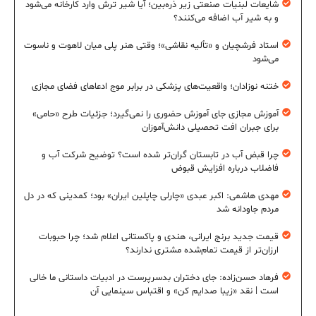
شایعات لبنیات صنعتی زیر ذره‌بین؛ آیا شیر ترش وارد کارخانه می‌شود
و به شیر آب اضافه می‌کنند؟
استاد فرشچیان و «تألیه نقاشی»؛ وقتی هنر پلی میان لاهوت و ناسوت
می‌شود
ختنه نوزادان؛ واقعیت‌های پزشکی در برابر موج ادعاهای فضای مجازی
آموزش مجازی جای آموزش حضوری را نمی‌گیرد؛ جزئیات طرح «حامی»
برای جبران افت تحصیلی دانش‌آموزان
چرا قبض آب در تابستان گران‌تر شده است؟ توضیح شرکت آب و
فاضلاب درباره افزایش قبوض
مهدی هاشمی: اکبر عبدی «چارلی چاپلین ایران» بود؛ کمدینی که در دل
مردم جاودانه شد
قیمت جدید برنج ایرانی، هندی و پاکستانی اعلام شد؛ چرا حبوبات
ارزان‌تر از قیمت تمام‌شده مشتری ندارند؟
فرهاد حسن‌زاده: جای دختران بدسرپرست در ادبیات داستانی ما خالی
است | نقد «زیبا صدایم کن» و اقتباس سینمایی آن