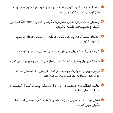
هشدار پژوهشگران: گرمای شدید در دوران بارداری ممکن است رشد
مغز نوزاد را تحت تأثیر قرار دهد
راهنمای ست کردن کفش کانورس؛ چگونه با کتانی Converse استایلی
شیک و همیشه‌مد داشته باشیم؟
راهنمای ست کردن پیراهن فلانل مردانه؛ از استایل کژوال تا تیپ
اسمارت کژوال
۶ راهکار یونیسف برای پرورش عادت‌های غذایی سالم در کودکان
خودآگاهی؛ راز رهبرانی که اعتماد می‌سازند و تصمیم‌های بهتر می‌گیرند
درمان نوین با نانوذرات پوشیده از قند؛ افزایش ۵۰ درصدی بقا در
موش‌های مبتلا به تهاجمی‌ترین سرطان مغز
تولید خوراک دام صنعتی در ایران؛ از دستگاه پلت تا کنترل کیفیت و
استانداردهای تولید
نقش بو، صدا و تصویر در زنده شدن خاطرات؛ چرا بعضی لحظه‌ها
ناگهان برمی‌گردند؟