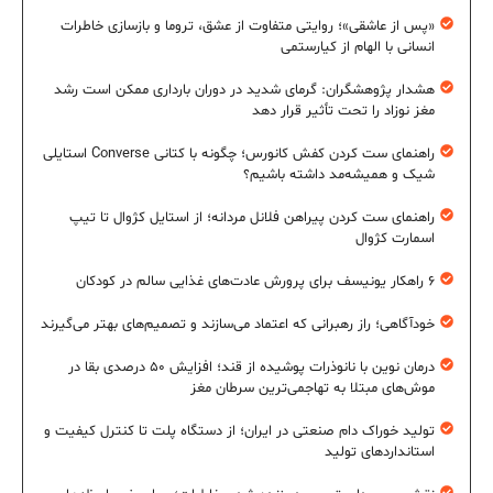
«پس از عاشقی»؛ روایتی متفاوت از عشق، تروما و بازسازی خاطرات
انسانی با الهام از کیارستمی
هشدار پژوهشگران: گرمای شدید در دوران بارداری ممکن است رشد
مغز نوزاد را تحت تأثیر قرار دهد
راهنمای ست کردن کفش کانورس؛ چگونه با کتانی Converse استایلی
شیک و همیشه‌مد داشته باشیم؟
راهنمای ست کردن پیراهن فلانل مردانه؛ از استایل کژوال تا تیپ
اسمارت کژوال
۶ راهکار یونیسف برای پرورش عادت‌های غذایی سالم در کودکان
خودآگاهی؛ راز رهبرانی که اعتماد می‌سازند و تصمیم‌های بهتر می‌گیرند
درمان نوین با نانوذرات پوشیده از قند؛ افزایش ۵۰ درصدی بقا در
موش‌های مبتلا به تهاجمی‌ترین سرطان مغز
تولید خوراک دام صنعتی در ایران؛ از دستگاه پلت تا کنترل کیفیت و
استانداردهای تولید