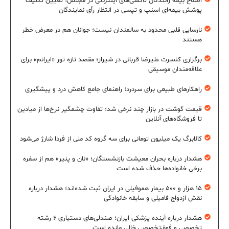
اصلاح بیمه رانندگان تاکسی‌های اینترنتی در مجلس؛ تعیین تکلیف
پوشش بیمه‌ای اسنپ و تپسی در انتظار رأی نمایندگان
نارسایی قلبی محدود به سالمندان نیست؛ جوانان هم در معرض خطر
هستند
برگزاری کنسرت علیرضا قربانی در شیراز؛ مقصد تازه تور «ایرانم» برای
علاقه‌مندان موسیقی
راهکارهای طبیعی برای سردرد؛ راهنمای جامع کاهش درد و پیشگیری
قیمت گوشت در بازار چند نرخی شد؛ تفاوت چشمگیر نرخ‌ها از میادین
تا فروشگاه‌های آنلاین
کالابرگ یک میلیون تومانی برای سه گروه کد ملی از فردا شارژ می‌شود
هشدار درباره بحران معیشت بازنشستگان؛ «نان و پنیر» هم از سفره
برخی خانواده‌ها حذف شده است
۱۵ هزار و ۵۰۰ بیمار هموفیلی در ایران ثبت شده‌اند؛ هشدار درباره
نقش ازدواج فامیلی و سابقه خانوادگی
هشدار درباره آینده پزشکی ایران؛ صندلی‌های دستیاری ۶ رشته
تخصصی و فوق‌تخصصی خالی مانده است