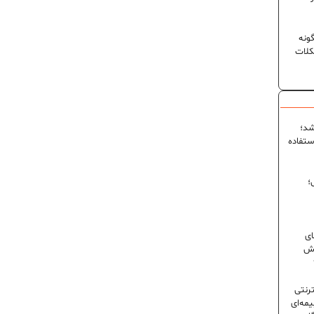
ونه
کلات
شد؛
ستفاده
؛
ای
شش
ترنتی
مه‌ای