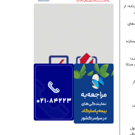
نه؛ از
‌های
سازند
ند؛
ی مبتلا
ز
ن
ول
رف