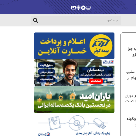
پخش‌زنده
ویدیو
پادکست
گالری
 چرا
زی
 عشق،
ام از
 دوران
ا تحت
گونه