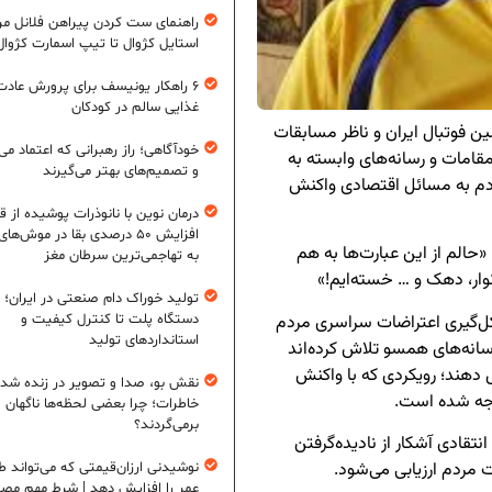
راهنمای ست کردن پیراهن فلانل مردا
استایل کژوال تا تیپ اسمارت کژوال
۶ راهکار یونیسف برای پرورش عادت
غذایی سالم در کودکان
ین فوتبال ایران و ناظر مسابقات
خودآگاهی؛ راز رهبرانی که اعتماد می‌
 مقامات و رسانه‌های وابسته به
و تصمیم‌های بهتر می‌گیرند
م به مسائل اقتصادی واکنش
درمان نوین با نانوذرات پوشیده از ق
افزایش ۵۰ درصدی بقا در موش‌ها
حالم از این عبارت‌ها به هم
به تهاجمی‌ترین سرطان مغز
وار، دهک و … خسته‌ایم!»
تولید خوراک دام صنعتی در ایران؛ ا
ل‌گیری اعتراضات سراسری مردم
دستگاه پلت تا کنترل کیفیت و
استانداردهای تولید
انه‌های همسو تلاش کرده‌اند
 دهند؛ رویکردی که با واکنش
نقش بو، صدا و تصویر در زنده شد
اجه شده است.
خاطرات؛ چرا بعضی لحظه‌ها ناگهان
برمی‌گردند؟
تقادی آشکار از نادیده‌گرفتن
 مردم ارزیابی می‌شود.
نوشیدنی ارزان‌قیمتی که می‌تواند ط
عمر را افزایش دهد | شرط مهم مص