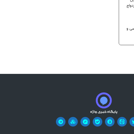
ران
دواج
 تخصصی و