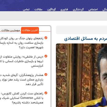
نگی
اجتماعی
گردشگری
فناوری
گوناگون
مقالات
تماس
آخرین مقالات
مهمترین مقالات
مردم به مسائل اقتصادی
زخم‌های پنهان جنگ بر روان کودکان؛
بازسازی سلامت روان به اندازه بازسا
شهرها اهمیت دارد؟
«پس از عاشقی»؛ روایتی متفاوت از
تروما و بازسازی خاطرات انسانی با اله
کیارستمی
هشدار پژوهشگران: گرمای شدید در
بارداری ممکن است رشد مغز نوزاد ر
تأثیر قرار دهد
راهنمای ست کردن کفش کانورس؛ چ
با کتانی Converse استایلی شیک و
همیشه‌مد داشته باشیم؟