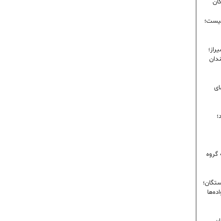
گان
نیست؛
راز؛
ندان
ای
؛
 گروه
ستگان؛
ده‌ها