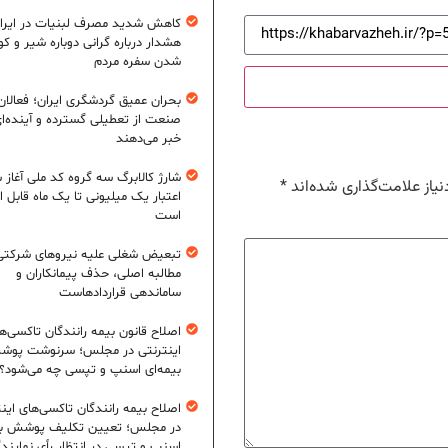
کاهش شدید مصرف لبنیات در ایرا
هشدار درباره گرانی دوباره شیر و ک
شدن سفره مردم
بحران عمیق گردشگری ایران؛ فعالان
صنعت از تعطیلی گسترده و آینده‌ا
خبر می‌دهند
شارژ کالابرگ سه گروه کد ملی آغاز 
یاز علامت‌گذاری شده‌اند
*
اعتبار یک میلیونی تا یک ماه قابل ا
است
تبعیض شغلی علیه نیروهای شرکتی
مطالبه اصلی، حذف پیمانکاران و
ساماندهی قراردادهاست
اصلاح قانون بیمه رانندگان تاکسی‌ه
اینترنتی در مجلس؛ سرنوشت پو
بیمه‌ای اسنپ و تپسی چه می‌شود؟
اصلاح بیمه رانندگان تاکسی‌های این
در مجلس؛ تعیین تکلیف پوشش بی
اسنپ و تپسی در انتظار رأی نمایند