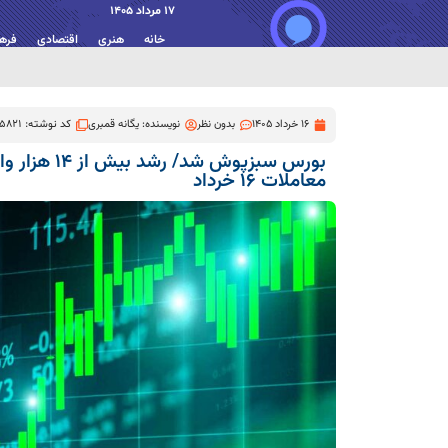
17 مرداد 1405
خانه
هنری
اقتصادی
فره
16 خرداد 1405
بدون نظر
نویسنده:
یگانه قمبری
کد نوشته: 5821
بورس سبزپوش شد/
معاملات ۱۶ خرداد