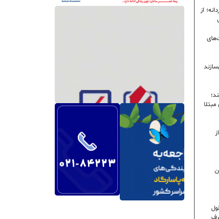
نه؛ از
‌های
سازند
ند؛
ی مبتلا
ز
ن
ول
رف