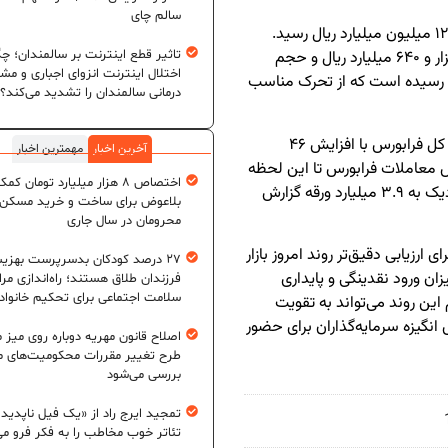
سالم چای
در معاملات امروز، ارزش بازار بورس تهران به بیش از ۱۲۹ میلیون میلیارد ریال رسید.
تاثیر قطع اینترنت بر سالمندان؛ چگ
همچنین تا این ساعت ارزش معاملات به حدود ۸۸ هزار و ۶۴۰ میلیارد ریال و حجم
اختلال اینترنت انزوای اجباری و مش
و اوراق مالی رسیده است که از تحرک مناسب
درمانی سالمندان را تشدید می‌کند؟
در بازار فرابورس نیز روندی مشابه جریان دارد. شاخص کل فرابورس با افزایش ۴۶
آخرین اخبار
مهمترین اخبار
د قرار گرفت. ارزش معاملات فرابورس تا این لحظه
اختصاص ۸ هزار میلیارد تومان کم
حدود ۴۸ هزار و ۸۸۹ میلیارد ریال و حجم معاملات نزدیک به ۳.۹ میلیارد ورقه گزارش
بلاعوض برای ساخت و خرید مسکن
محرومان در سال جاری
رزیابی دقیق‌تر روند امروز بازار
۲۷ درصد کودکان بدسرپرست بهزی
ان ورود نقدینگی و پایداری
فرزندان طلاق هستند؛ راه‌اندازی مرا
سلامت اجتماعی برای تحکیم خانواد
این روند می‌تواند به تقویت
انگیزه سرمایه‌گذاران برای حضور
اصلاح قانون مهریه دوباره روی میز
طرح تغییر مقررات محکومیت‌های م
بررسی می‌شود
تمجید ایرج راد از «یک فیل ناپدید
تئاتر خوب مخاطب را به فکر فرو می‌