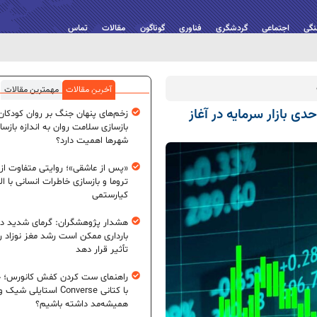
نگی
اجتماعی
گردشگری
فناوری
گوناگون
مقالات
تماس
آخرین مقالات
مهمترین مقالات
 رشد بیش از ۱۴ هزار واحدی بازار سرمایه در آغاز
زخم‌های پنهان جنگ بر روان کودکان؛
بازسازی سلامت روان به اندازه بازسا
شهرها اهمیت دارد؟
«پس از عاشقی»؛ روایتی متفاوت از
تروما و بازسازی خاطرات انسانی با اله
کیارستمی
هشدار پژوهشگران: گرمای شدید در
بارداری ممکن است رشد مغز نوزاد ر
تأثیر قرار دهد
راهنمای ست کردن کفش کانورس؛ چ
با کتانی Converse استایلی شیک و
همیشه‌مد داشته باشیم؟