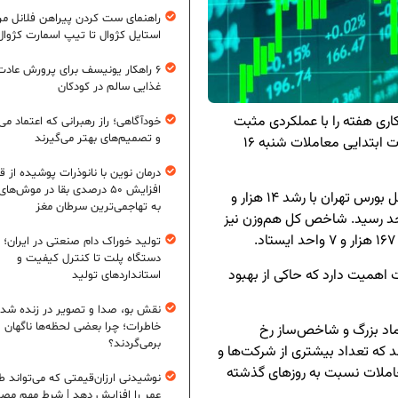
راهنمای ست کردن پیراهن فلانل مردا
استایل کژوال تا تیپ اسمارت کژوال
۶ راهکار یونیسف برای پرورش عادت
غذایی سالم در کودکان
کاری هفته را با عملکردی مثبت
خودآگاهی؛ راز رهبرانی که اعتماد می‌
و تصمیم‌های بهتر می‌گیرند
آغاز کرد و شاخص‌های اصلی بورس و فرابورس در ساعات ابتدایی معاملات شنبه ۱۶
درمان نوین با نانوذرات پوشیده از ق
افزایش ۵۰ درصدی بقا در موش‌ها
بر اساس اطلاعات معاملاتی تا ساعت ۹:۴۶، شاخص کل بورس تهران با رشد ۱۴ هزار و
به تهاجمی‌ترین سرطان مغز
ی به سطح ۴ میلیون و ۳۷۳ هزار و ۴۷۰ واحد رسید. شاخص کل هم‌وزن نیز
تولید خوراک دام صنعتی در ایران؛ ا
دستگاه پلت تا کنترل کیفیت و
میت دارد که حاکی از بهبود
استانداردهای تولید
نقش بو، صدا و تصویر در زنده شد
خاطرات؛ چرا بعضی لحظه‌ها ناگهان
ماد بزرگ و شاخص‌ساز رخ
برمی‌گردند؟
که تعداد بیشتری از شرکت‌ها و
معاملات نسبت به روزهای گذشته
نوشیدنی ارزان‌قیمتی که می‌تواند ط
عمر را افزایش دهد | شرط مهم مص