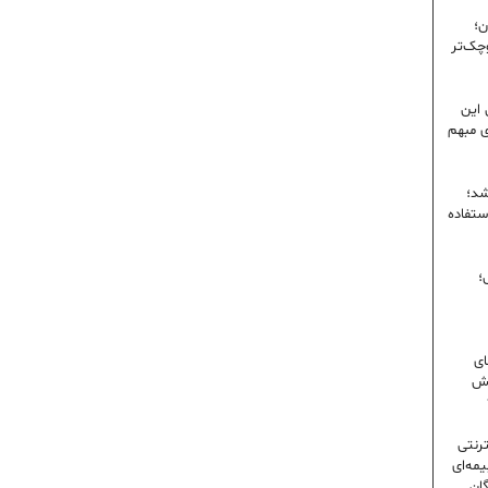
ن؛
وچک‌تر
 این
ی مبهم
شد؛
ستفاده
؛
ای
شش
ترنتی
مه‌ای
گان