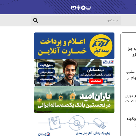
پخش‌زنده
ویدیو
پادکست
گالری
 چرا
زی
 عشق،
ام از
 دوران
ا تحت
گونه