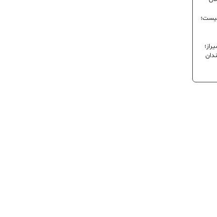
نیست؛
راز؛
ندان