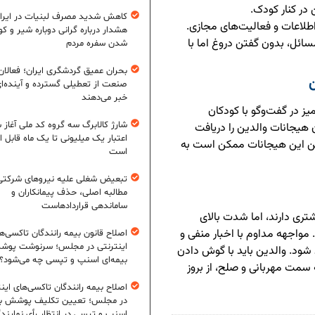
در کنار کودک.
کاهش شدید مصرف لبنیات در ایرا
لاعات و فعالیت‌های مجازی.
هشدار درباره گرانی دوباره شیر و ک
سائل، بدون گفتن دروغ اما با
شدن سفره مردم
بحران عمیق گردشگری ایران؛ فعالان
صنعت از تعطیلی گسترده و آینده‌ا
خبر می‌دهند
 در گفت‌وگو با کودکان
شارژ کالابرگ سه گروه کد ملی آغاز 
ن هیجانات والدین را دریافت
اعتبار یک میلیونی تا یک ماه قابل ا
براین این هیجانات ممکن است به
است
تبعیض شغلی علیه نیروهای شرکتی
مطالبه اصلی، حذف پیمانکاران و
ساماندهی قراردادهاست
تری دارند، اما شدت بالای
 مواجهه مداوم با اخبار منفی و
اصلاح قانون بیمه رانندگان تاکسی‌ه
اینترنتی در مجلس؛ سرنوشت پو
شود. والدین باید با گوش دادن
بیمه‌ای اسنپ و تپسی چه می‌شود؟
 سمت مهربانی و صلح، از بروز
اصلاح بیمه رانندگان تاکسی‌های این
در مجلس؛ تعیین تکلیف پوشش بی
اسنپ و تپسی در انتظار رأی نمایند