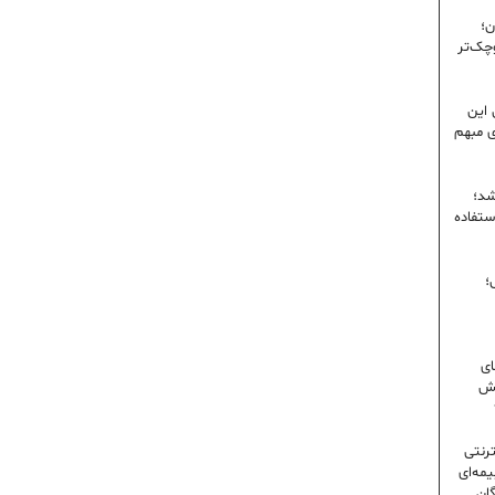
ن؛
وچک‌تر
 این
ی مبهم
شد؛
ستفاده
؛
ای
شش
ترنتی
مه‌ای
گان