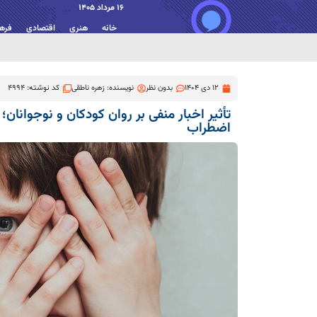
16 مرداد 1405
خانه
هنری
اقتصادی
فره
12 دی 1404
بدون نظر
نویسنده:
زهره ناطقی
کد نوشته: 4994
تأثیر اخبار منفی بر روان کودکان و نوجوانان
اضطراب