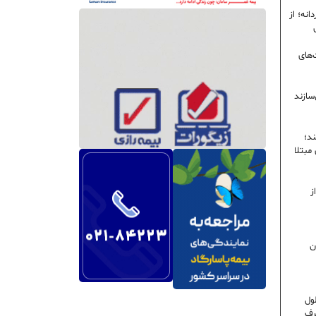
نه؛ از
‌های
سازند
ند؛
ی مبتلا
ز
ن
ول
رف