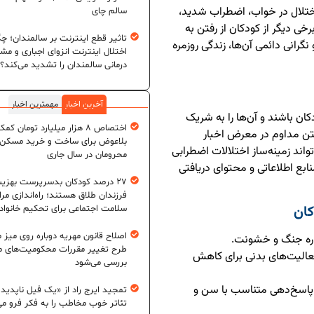
تلال در خواب، اضطراب شدید،
سالم چای
ی دیگر از کودکان از رفتن به
تاثیر قطع اینترنت بر سالمندان؛ چگ
رانی دائمی آن‌ها، زندگی روزمره
اختلال اینترنت انزوای اجباری و مش
درمانی سالمندان را تشدید می‌کند؟
آخرین اخبار
مهمترین اخبار
ان باشند و آن‌ها را به شریک
اختصاص ۸ هزار میلیارد تومان کم
رفتن مداوم در معرض اخبار
بلاعوض برای ساخت و خرید مسکن
اند زمینه‌ساز اختلالات اضطرابی
محرومان در سال جاری
ع اطلاعاتی و محتوای دریافتی
۲۷ درصد کودکان بدسرپرست بهزی
فرزندان طلاق هستند؛ راه‌اندازی مرا
کان
سلامت اجتماعی برای تحکیم خانواد
اصلاح قانون مهریه دوباره روی میز
باره جنگ و خشونت.
طرح تغییر مقررات محکومیت‌های م
 فعالیت‌های بدنی برای کاهش
بررسی می‌شود
 پاسخ‌دهی متناسب با سن و
تمجید ایرج راد از «یک فیل ناپدید
تئاتر خوب مخاطب را به فکر فرو می‌