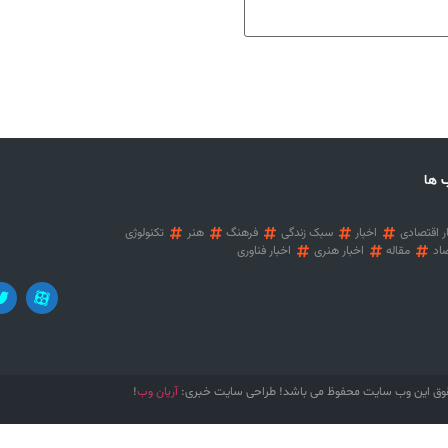
 ها
ر اقتصادی
اخبار
سبک زندگی
فرهنگ
هنر
تکنولوژی
اد
مقاله
اخبار هنری
اخبار فناوری
آریان وب
وق این وب سایت محفوظ می باشد! طراحی سایت خبری:
!