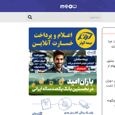
پخش‌زنده
ویدیو
پادکست
گالری
 چرا
زی
 عشق،
ام از
 دوران
ا تحت
گونه