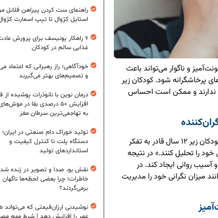
راهنمای ست کردن پیراهن فلانل مردا
استایل کژوال تا تیپ اسمارت کژوال
۶ راهکار یونیسف برای پرورش عادت
غذایی سالم در کودکان
خودآگاهی؛ راز رهبرانی که اعتماد می‌
ت‌آمیز و ناگوار می‌تواند باعث
و تصمیم‌های بهتر می‌گیرند
ای پرخاشگرانه شود. کودکان زیر
ر را ندارند و ممکن است احساس
درمان نوین با نانوذرات پوشیده از ق
افزایش ۵۰ درصدی بقا در موش‌ها
به تهاجمی‌ترین سرطان مغز
ران‌کننده
تولید خوراک دام صنعتی در ایران؛ ا
مهری نجات، متخصص اعصاب و روان، توضیح داد: «کودکان زیر ۱۲ سال قادر به تفکر
دستگاه پلت تا کنترل کیفیت و
استانداردهای تولید
 خود را تحلیل کنند.» در نتیجه
 آسیب روانی ایجاد کند. در
نقش بو، صدا و تصویر در زنده شد
انند میزان نگرانی خود را مدیریت
خاطرات؛ چرا بعضی لحظه‌ها ناگهان
برمی‌گردند؟
آمیز
نوشیدنی ارزان‌قیمتی که می‌تواند ط
عمر را افزایش دهد | شرط مهم مص