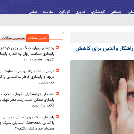
نگی
اجتماعی
گردشگری
فناوری
گوناگون
مقالات
تماس
آخرین مقالات
مهمترین مقالات
؛ راهکار والدین برای کاهش
زخم‌های پنهان جنگ بر روان کودکان؛
بازسازی سلامت روان به اندازه بازسا
شهرها اهمیت دارد؟
«پس از عاشقی»؛ روایتی متفاوت از
تروما و بازسازی خاطرات انسانی با اله
کیارستمی
هشدار پژوهشگران: گرمای شدید در
بارداری ممکن است رشد مغز نوزاد ر
تأثیر قرار دهد
راهنمای ست کردن کفش کانورس؛ چ
با کتانی Converse استایلی شیک و
همیشه‌مد داشته باشیم؟