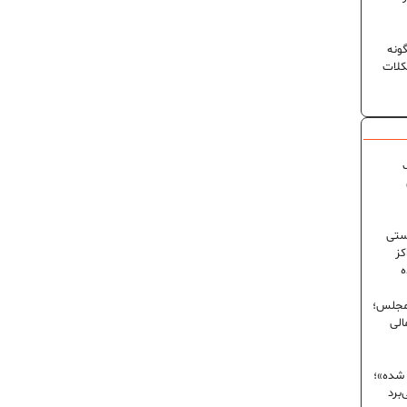
ونه
کلات
ک
ستی
کز
ه
 مجلس؛
الی
 شده»؛
برد