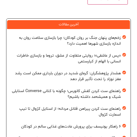
آخرین مقالات
زخم‌های پنهان جنگ بر روان کودکان؛ چرا بازسازی سلامت روان به
اندازه بازسازی شهرها اهمیت دارد؟
«پس از عاشقی»؛ روایتی متفاوت از عشق، تروما و بازسازی خاطرات
انسانی با الهام از کیارستمی
هشدار پژوهشگران: گرمای شدید در دوران بارداری ممکن است رشد
مغز نوزاد را تحت تأثیر قرار دهد
راهنمای ست کردن کفش کانورس؛ چگونه با کتانی Converse استایلی
شیک و همیشه‌مد داشته باشیم؟
راهنمای ست کردن پیراهن فلانل مردانه؛ از استایل کژوال تا تیپ
اسمارت کژوال
۶ راهکار یونیسف برای پرورش عادت‌های غذایی سالم در کودکان