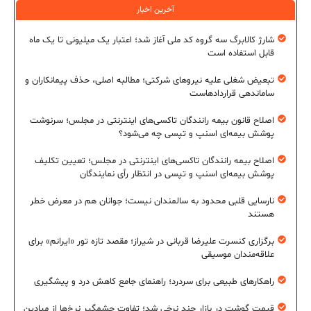
آخرین اخبار
شارژ کالابرگ سه گروه کد ملی آغاز شد؛ اعتبار یک میلیونی تا یک ماه
قابل استفاده است
تبعیض شغلی علیه نیروهای شرکتی؛ مطالبه اصلی، حذف پیمانکاران و
ساماندهی قراردادهاست
اصلاح قانون بیمه رانندگان تاکسی‌های اینترنتی در مجلس؛ سرنوشت
پوشش بیمه‌ای اسنپ و تپسی چه می‌شود؟
اصلاح بیمه رانندگان تاکسی‌های اینترنتی در مجلس؛ تعیین تکلیف
پوشش بیمه‌ای اسنپ و تپسی در انتظار رأی نمایندگان
نارسایی قلبی محدود به سالمندان نیست؛ جوانان هم در معرض خطر
هستند
برگزاری کنسرت علیرضا قربانی در شیراز؛ مقصد تازه تور «ایرانم» برای
علاقه‌مندان موسیقی
راهکارهای طبیعی برای سردرد؛ راهنمای جامع کاهش درد و پیشگیری
قیمت گوشت در بازار چند نرخی شد؛ تفاوت چشمگیر نرخ‌ها از میادین