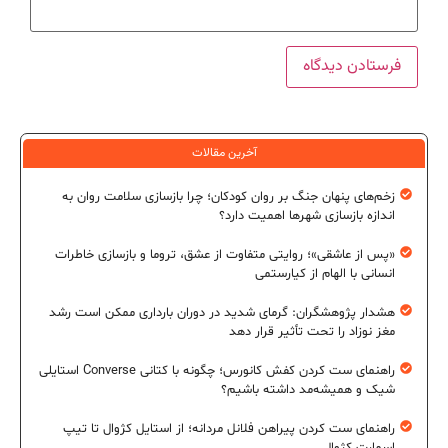
آخرین مقالات
زخم‌های پنهان جنگ بر روان کودکان؛ چرا بازسازی سلامت روان به
اندازه بازسازی شهرها اهمیت دارد؟
«پس از عاشقی»؛ روایتی متفاوت از عشق، تروما و بازسازی خاطرات
انسانی با الهام از کیارستمی
هشدار پژوهشگران: گرمای شدید در دوران بارداری ممکن است رشد
مغز نوزاد را تحت تأثیر قرار دهد
راهنمای ست کردن کفش کانورس؛ چگونه با کتانی Converse استایلی
شیک و همیشه‌مد داشته باشیم؟
راهنمای ست کردن پیراهن فلانل مردانه؛ از استایل کژوال تا تیپ
اسمارت کژوال