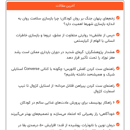
آخرین مقالات
زخم‌های پنهان جنگ بر روان کودکان؛ چرا بازسازی سلامت روان به
اندازه بازسازی شهرها اهمیت دارد؟
«پس از عاشقی»؛ روایتی متفاوت از عشق، تروما و بازسازی خاطرات
انسانی با الهام از کیارستمی
هشدار پژوهشگران: گرمای شدید در دوران بارداری ممکن است رشد
مغز نوزاد را تحت تأثیر قرار دهد
راهنمای ست کردن کفش کانورس؛ چگونه با کتانی Converse استایلی
شیک و همیشه‌مد داشته باشیم؟
راهنمای ست کردن پیراهن فلانل مردانه؛ از استایل کژوال تا تیپ
اسمارت کژوال
۶ راهکار یونیسف برای پرورش عادت‌های غذایی سالم در کودکان
خودآگاهی؛ راز رهبرانی که اعتماد می‌سازند و تصمیم‌های بهتر می‌گیرند
درمان نوین با نانوذرات پوشیده از قند؛ افزایش ۵۰ درصدی بقا در