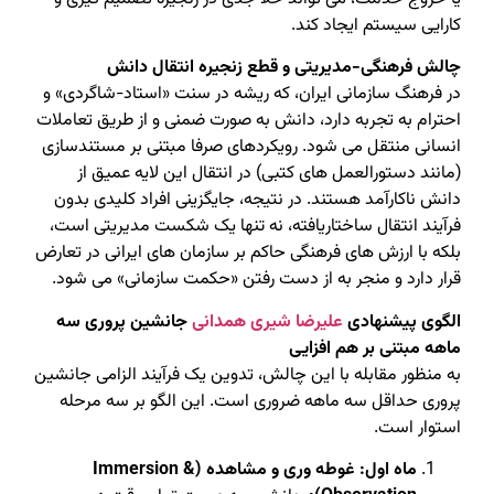
کارایی سیستم ایجاد کند.
چالش فرهنگی-مدیریتی و قطع زنجیره انتقال دانش
در فرهنگ سازمانی ایران، که ریشه در سنت «استاد-شاگردی» و
احترام به تجربه دارد، دانش به صورت ضمنی و از طریق تعاملات
انسانی منتقل می شود. رویکردهای صرفا مبتنی بر مستندسازی
(مانند دستورالعمل های کتبی) در انتقال این لایه عمیق از
دانش ناکارآمد هستند. در نتیجه، جایگزینی افراد کلیدی بدون
فرآیند انتقال ساختاریافته، نه تنها یک شکست مدیریتی است،
بلکه با ارزش های فرهنگی حاکم بر سازمان های ایرانی در تعارض
قرار دارد و منجر به از دست رفتن «حکمت سازمانی» می شود.
الگوی پیشنهادی
علیرضا شیری همدانی
جانشین پروری سه
ماهه مبتنی بر هم افزایی
به منظور مقابله با این چالش، تدوین یک فرآیند الزامی جانشین
پروری حداقل سه ماهه ضروری است. این الگو بر سه مرحله
استوار است.
ماه اول: غوطه وری و مشاهده (Immersion &