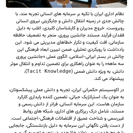
نظام اداری ایران با تکیه بر سرمایه های انسانی تجربه مند، با
چالش جدی در زمینه انتقال دانش و جایگزینی نیروی انسانی
روبروست. خروج مدیران و کارشناسان کلیدی، اغلب به دلیل
فقدان فرآیند مستند جانشین پروری، منجر به تضعیف حافظه
سازمانی، افت کیفیت و تکرار خطاهای مدیریتی می شود. این
یادداشت با رویکردی تحلیلی، ضمن تبیین ابعاد فرهنگی این
چالش در بستر ایرانی-اسلامی، الگوی عملی «جانشین پروری
سه ماهه» را به عنوان راهکاری برای تضمین تداوم و انتقال موثر
دانش، به ویژه دانش ضمنی (
)،
Tacit Knowledge
پیشنهاد می کند.
در اکوسیستم حکمرانی ایران، تجربه و دانش عملی پیشکسوتان،
به عنوان یک استراتژیک حیاتی، تضمین کننده پایداری کارکرد
سازمان هاست. این سرمایه انسانی، فراتر از دانش رسمی و
مستند، شامل درک ریزکاری های اداری، شبکه های روابط
غیررسمی و شناخت عمیق از اقتضائات فرهنگی-اجتماعی است.
از دست رفتن ناگهانی این سرمایه به دلیل بازنشستگی، جابجایی
یا خروج خدمت، می تواند خلا جدی در زنجیره تصمیم گیری و