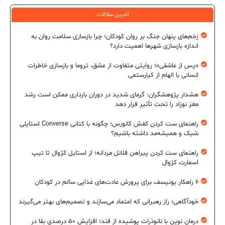
آخرین مقالات
زخم‌های پنهان جنگ بر روان کودکان؛ چرا بازسازی سلامت روان به
اندازه بازسازی شهرها اهمیت دارد؟
«پس از عاشقی»؛ روایتی متفاوت از عشق، تروما و بازسازی خاطرات
انسانی با الهام از کیارستمی
هشدار پژوهشگران: گرمای شدید در دوران بارداری ممکن است رشد
مغز نوزاد را تحت تأثیر قرار دهد
راهنمای ست کردن کفش کانورس؛ چگونه با کتانی Converse استایلی
شیک و همیشه‌مد داشته باشیم؟
راهنمای ست کردن پیراهن فلانل مردانه؛ از استایل کژوال تا تیپ
اسمارت کژوال
۶ راهکار یونیسف برای پرورش عادت‌های غذایی سالم در کودکان
خودآگاهی؛ راز رهبرانی که اعتماد می‌سازند و تصمیم‌های بهتر می‌گیرند
درمان نوین با نانوذرات پوشیده از قند؛ افزایش ۵۰ درصدی بقا در